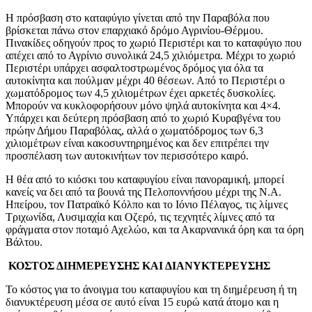
Η πρόσβαση στο καταφύγιο γίνεται από την Παραβόλα που
βρίσκεται πάνω στον επαρχιακό δρόμο Αγρινίου-Θέρμου.
Πινακίδες οδηγούν προς το χωριό Περιστέρι και το καταφύγιο που
απέχει από το Αγρίνιο συνολικά 24,5 χιλιόμετρα. Μέχρι το χωριό
Περιστέρι υπάρχει ασφαλτοστρωμένος δρόμος για όλα τα
αυτοκίνητα και πούλμαν μέχρι 40 θέσεων. Από το Περιστέρι ο
χωματόδρομος των 4,5 χιλιομέτρων έχει αρκετές δυσκολίες.
Μπορούν να κυκλοφορήσουν μόνο ψηλά αυτοκίνητα και 4×4.
Υπάρχει και δεύτερη πρόσβαση από το χωριό Κυραβγένα του
πρώην Δήμου Παραβόλας, αλλά ο χωματόδρομος των 6,3
χιλιομέτρων είναι κακοσυντηρημένος και δεν επιτρέπει την
προσπέλαση των αυτοκινήτων τον περισσότερο καιρό.
Η θέα από το κιόσκι του καταφυγίου είναι πανοραμική, μπορεί
κανείς να δει από τα βουνά της Πελοποννήσου μέχρι της Ν.Α.
Ηπείρου, τον Πατραϊκό Κόλπο και το Ιόνιο Πέλαγος, τις λίμνες
Τριχωνίδα, Λυσιμαχία και Οζερό, τις τεχνητές λίμνες από τα
φράγματα στον ποταμό Αχελώο, και τα Ακαρνανικά όρη και τα όρη
Βάλτου.
ΚΟΣΤΟΣ ΔΙΗΜΕΡΕΥΣΗΣ ΚΑΙ ΔΙΑΝΥΚΤΕΡΕΥΣΗΣ
Το κόστος για το άνοιγμα του καταφυγίου και τη διημέρευση ή τη
διανυκτέρευση μέσα σε αυτό είναι 15 ευρώ κατά άτομο και η