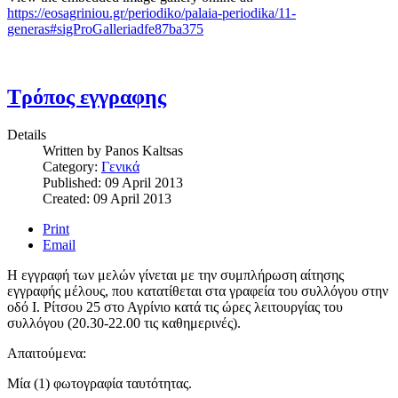
https://eosagriniou.gr/periodiko/palaia-periodika/11-
generas#sigProGalleriadfe87ba375
Τρόπος εγγραφης
Details
Written by
Panos Kaltsas
Category:
Γενικά
Published: 09 April 2013
Created: 09 April 2013
Print
Email
Η εγγραφή των μελών γίνεται με την συμπλήρωση αίτησης
εγγραφής μέλους, που κατατίθεται στα γραφεία του συλλόγου στην
οδό Ι. Ρίτσου 25 στο Αγρίνιο κατά τις ώρες λειτουργίας του
συλλόγου (20.30-22.00 τις καθημερινές).
Απαιτούμενα:
Μία (1) φωτογραφία ταυτότητας.