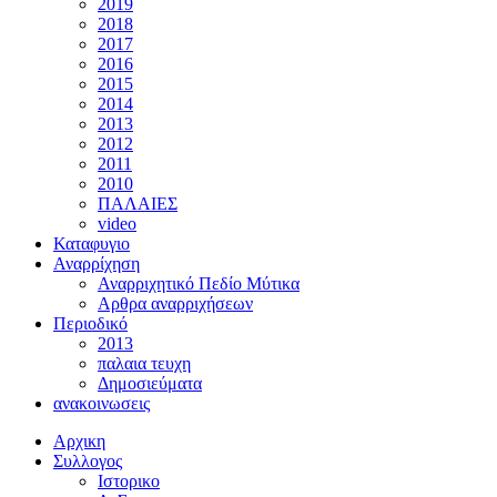
2019
2018
2017
2016
2015
2014
2013
2012
2011
2010
ΠΑΛΑΙΕΣ
video
Καταφυγιο
Αναρρίχηση
Αναρριχητικό Πεδίο Μύτικα
Αρθρα αναρριχήσεων
Περιοδικό
2013
παλαια τευχη
Δημοσιεύματα
ανακοινωσεις
Αρχικη
Συλλογος
Ιστορικο