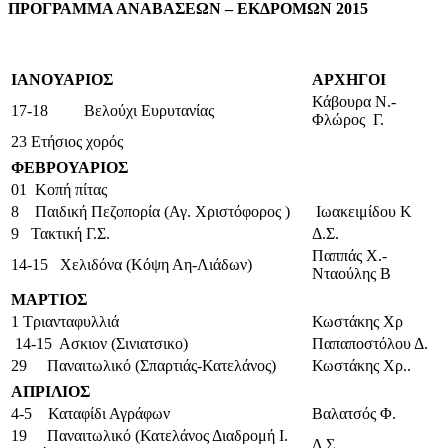
ΠΡΟΓΡΑΜΜΑ ΑΝΑΒΑΣΕΩΝ – ΕΚΔΡΟΜΩΝ 2015
ΙΑΝΟΥΑΡΙΟΣ
ΑΡΧΗΓΟΙ
Κάβουρα Ν.-
17-18 Βελούχι Ευρυτανίας
Φλώρος Γ.
23 Ετήσιος χορός
ΦΕΒΡΟΥΑΡΙΟΣ
01
Κοπή πίτας
8 Παιδική Πεζοπορία (Αγ. Χριστόφορος )
Ιωακειμίδου Κ
9 Τακτική Γ.Σ.
Δ.Σ.
Παππάς Χ.-
14-15 Χελιδόνα (Κόψη Αη-Λιάδων)
Νταούλης Β
ΜΑΡΤΙΟΣ
1 Τριανταφυλλιά
Κωστάκης Χρ
14-15 Ασκιον (Σινιατσικο)
Παπαποστόλου Δ.
29 Παναιτωλικό (Σπαρτιάς-Κατελάνος)
Κωστάκης Χρ.
.
ΑΠΡΙΛΙΟΣ
4-5 Καταφίδι Αγράφων
Βαλατσός Φ.
19 Παναιτωλικό (Κατελάνος Διαδρομή Ι.
Δ.Σ.