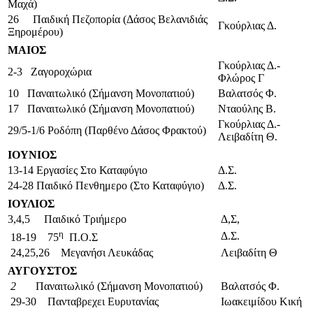
Μαχά)
26 Παιδική Πεζοπορία (Δάσος Βελανιδιάς
Γκούρλιας Δ.
Ξηρομέρου)
ΜΑΙΟΣ
Γκούρλιας Δ.-
2-3 Ζαγοροχώρια
Φλώρος Γ
10 Παναιτωλικό (Σήμανση Μονοπατιού)
Βαλατσός Φ.
17 Παναιτωλικό (Σήμανση Μονοπατιού)
Νταούλης Β.
Γκούρλιας Δ.-
29/5-1/6 Ροδόπη (Παρθένο Δάσος Φρακτού)
Λειβαδίτη Θ.
ΙΟΥΝΙΟΣ
13-14 Εργασίες Στο Καταφύγιο
Δ.Σ.
24-28 Παιδικό Πενθημερο (Στο Καταφύγιο)
Δ.Σ.
ΙΟΥΛΙΟΣ
3,4,5 Παιδικό Τριήμερο
Δ,Σ,
η
Δ.Σ.
18-19 75
Π.Ο.Σ
24,25,26 Μεγανήσι Λευκάδας
Λειβαδίτη Θ
ΑΥΓΟΥΣΤΟΣ
2
Παναιτωλικό (Σήμανση Μονοπατιού)
Βαλατσός Φ.
29-30 Πανταβρεχει Ευρυτανίας
Ιωακειμίδου Κική