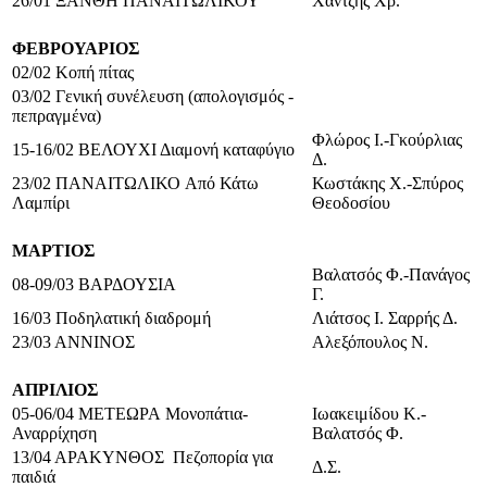
26/01 ΞΑΝΘΗ ΠΑΝΑΙΤΩΛΙΚΟΥ
Χαντζής Χρ.
ΦΕΒΡΟΥΑΡΙΟΣ
0
2/02 Κοπή πίτας
03/02 Γενική συνέλευση (απολογισμός -
πεπραγμένα)
Φλώρος Ι.-Γκούρλιας
15-16/02 ΒΕΛΟΥΧΙ
Διαμονή καταφύγιο
Δ.
23/02 ΠΑΝΑΙΤΩΛΙΚΟ
Από Κάτω
Κωστάκης Χ.-Σπύρος
Λαμπίρι
Θεοδοσίου
ΜΑΡΤΙΟΣ
Βαλατσός Φ.-Πανάγος
08-09/03 ΒΑΡΔΟΥΣΙΑ
Γ.
16/03 Ποδηλατική διαδρομή
Λιάτσος Ι. Σαρρής Δ.
23/03 Α
N
ΝΙΝΟΣ
Αλεξόπουλος Ν.
ΑΠΡΙΛΙΟΣ
05-06/04 ΜΕΤΕΩΡΑ
Μονοπάτια-
Ιωακειμίδου Κ.-
Αναρρίχηση
Βαλατσός Φ.
13/04 ΑΡΑΚΥΝΘΟΣ
Πεζοπορία για
Δ.Σ.
παιδιά