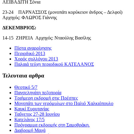
ΛΕΙΒΑΔΙΤΗ Σόνια
23-24
ΠΑΡΝΑΣΣΟΣ (μονοπάτι κορύκειον άνδρος – Δελφοί)
Αρχηγός: ΦΛΩΡΟΣ Γιάννης
ΔΕΚΕΜΒΡΙΟΣ:
14-15 ΖΗΡΕΙΑ Αρχηγός: Νταούλης Βασίλης
Πίστα αναρρίχησης
Περιοδικό 2013
Χορός συλλόγου 2013
Παλαιά τεύχη περιοδικού ΚΑΤΕΛΑΝΟΣ
Τελευταια αρθρα
Θεοτικό 5/7
Πανσεληνάτη πεζοπορία
Τριήμερη εκδρομή στις Πρέσπες
Μονοπάτι των νερόμυλων στο Παλιό Χαλκιόπουλο
Καυκί Ευρυτανίας
Ταΰγετος 27-28 Ιουνίου
Κατελάνος 17/5
Πρόγραμμα εκδρομής στη Σαμοθράκη.
Διαδρομή Μαχά