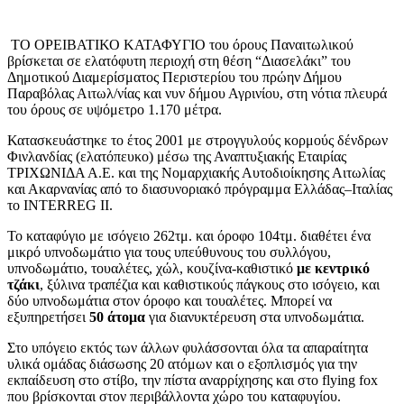
ΤΟ ΟΡΕΙΒΑΤΙΚΟ ΚΑΤΑΦΥΓΙΟ του όρους Παναιτωλικού
βρίσκεται σε ελατόφυτη περιοχή στη θέση “Διασελάκι” του
Δημοτικού Διαμερίσματος Περιστερίου του πρώην Δήμου
Παραβόλας Αιτωλ/νίας και νυν δήμου Αγρινίου, στη νότια πλευρά
του όρους σε υψόμετρο 1.170 μέτρα.
Κατασκευάστηκε το έτος 2001 με στρογγυλούς κορμούς δένδρων
Φινλανδίας (ελατόπευκο) μέσω της Αναπτυξιακής Εταιρίας
ΤΡΙΧΩΝΙΔΑ Α.Ε. και της Νομαρχιακής Αυτοδιοίκησης Αιτωλίας
και Ακαρνανίας από το διασυνοριακό πρόγραμμα Ελλάδας–Ιταλίας
το INTERREG II.
Το καταφύγιο με ισόγειο 262τμ. και όροφο 104τμ. διαθέτει ένα
μικρό υπνοδωμάτιο για τους υπεύθυνους του συλλόγου,
υπνοδωμάτιο, τουαλέτες, χώλ, κουζίνα-καθιστικό
με κεντρικό
τζάκι
, ξύλινα τραπέζια και καθιστικούς πάγκους στο ισόγειο, και
δύο υπνοδωμάτια στον όροφο και τουαλέτες. Μπορεί να
εξυπηρετήσει
50 άτομα
για διανυκτέρευση στα υπνοδωμάτια.
Στο υπόγειο εκτός των άλλων φυλάσσονται όλα τα απαραίτητα
υλικά ομάδας διάσωσης 20 ατόμων και ο εξοπλισμός για την
εκπαίδευση στο στίβο, την πίστα αναρρίχησης και στο flying fox
που βρίσκονται στον περιβάλλοντα χώρο του καταφυγίου.