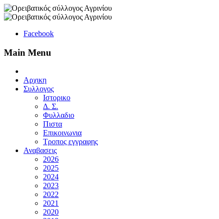
Facebook
Main Menu
Αρχικη
Συλλογος
Ιστορικο
Δ. Σ.
Φυλλαδιο
Πιστα
Επικοινωνια
Τροπος εγγραφης
Αναβασεις
2026
2025
2024
2023
2022
2021
2020