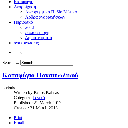
Καταφυγιο
Αναρρίχηση
Αναρριχητικό Πεδίο Μύτικα
Αρθρα αναρριχήσεων
Περιοδικό
2013
παλαια τευχη
Δημοσιεύματα
ανακοινωσεις
Search ...
Καταφύγιο Παναιτωλικού
Details
Written by
Panos Kaltsas
Category:
Γενικά
Published: 21 March 2013
Created: 21 March 2013
Print
Email