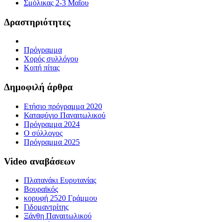
Σμόλικας 2-3 Μαΐου
Δραστηριότητες
Πρόγραμμα
Χορός συλλόγου
Κοπή πίτας
Δημοφιλή άρθρα
Ετήσιο πρόγραμμα 2020
Καταφύγιο Παναιτωλικού
Πρόγραμμα 2024
Ο σύλλογος
Πρόγραμμα 2025
Video αναβάσεων
Πλατανάκι Ευρυτανίας
Βουραϊκός
κορυφή 2520 Γράμμου
Γιδομαντρίτης
Ξάνθη Παναιτωλικού