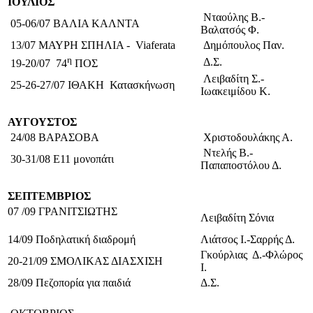
ΙΟΥΛΙΟΣ
Νταούλης Β.-
05-06/07 ΒΑΛΙΑ ΚΑΛΝΤΑ
Βαλατσός Φ.
13/07 ΜΑΥΡΗ ΣΠΗΛΙΑ -
Via
ferata
Δημόπουλος Παν.
η
Δ.Σ.
19-20/07 74
ΠΟΣ
Λειβαδίτη Σ.-
25-26-27/07 ΙΘΑΚΗ Κατασκήνωση
Ιωακειμίδου Κ.
ΑΥΓΟΥΣΤΟΣ
24/08 ΒΑΡΑΣΟΒΑ
Χριστοδουλάκης Α.
Ντελής Β.-
30-31/08 Ε11 μονοπάτι
Παπαποστόλου Δ.
ΣΕΠΤΕΜΒΡΙΟΣ
07 /09 ΓΡΑΝΙΤΣΙΩΤΗΣ
Λειβαδίτη Σόνια
14/09 Ποδηλατική διαδρομή
Λιάτσος Ι.-Σαρρής Δ.
Γκούρλιας Δ.-Φλώρος
20-21/09 ΣΜΟΛΙΚΑΣ ΔΙΑΣΧΙΣΗ
Ι.
28/09 Πεζοπορία για παιδιά
Δ.Σ.