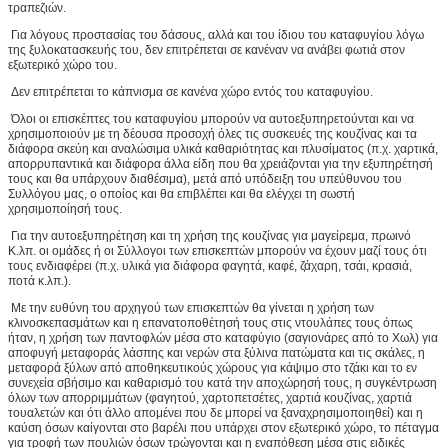
τραπεζιών.
Για λόγους προστασίας του δάσους, αλλά και του ίδιου του καταφυγίου λόγω
της ξυλοκατασκευής του, δεν επιτρέπεται σε κανέναν να ανάβει φωτιά στον
εξωτερικό χώρο του.
Δεν επιτρέπεται το κάπνισμα σε κανένα χώρο εντός του καταφυγίου.
Όλοι οι επισκέπτες του καταφυγίου μπορούν να αυτοεξυπηρετούνται και να
χρησιμοποιούν με τη δέουσα προσοχή όλες τις συσκευές της κουζίνας και τα
διάφορα σκεύη και αναλώσιμα υλικά καθαριότητας και πλυσίματος (π.χ. χαρτικά,
απορρυπαντικά και διάφορα άλλα είδη που θα χρειάζονται για την εξυπηρέτησή
τους και θα υπάρχουν διαθέσιμα), μετά από υπόδειξη του υπεύθυνου του
Συλλόγου μας, ο οποίος και θα επιβλέπει και θα ελέγχει τη σωστή
χρησιμοποίησή τους.
Για την αυτοεξυπηρέτηση και τη χρήση της κουζίνας για μαγείρεμα, πρωινό
Κ.λπ. οι ομάδες ή οι Σύλλογοι των επισκεπτών μπορούν να έχουν μαζί τους ότι
τους ενδιαφέρει (π.χ. υλικά για διάφορα φαγητά, καφέ, ζάχαρη, τσάι, κρασιά,
ποτά κ.λπ.).
Με την ευθύνη του αρχηγού των επισκεπτών θα γίνεται η χρήση των
κλινοσκεπασμάτων και η επανατοποθέτησή τους στις ντουλάπες τους όπως
ήταν, η χρήση των παντοφλών μέσα στο καταφύγιο (σαγιονάρες από το Χωλ) για
αποφυγή μεταφοράς λάσπης και νερών στα ξύλινα πατώματα και τις σκάλες, η
μεταφορά ξύλων από αποθηκευτικούς χώρους για κάψιμο στο τζάκι και το εν
συνεχεία σβήσιμο και καθαρισμό του κατά την αποχώρησή τους, η συγκέντρωση
όλων των απορριμμάτων (φαγητού, χαρτοπετσέτες, χαρτιά κουζίνας, χαρτιά
τουαλετών και ότι άλλο απομένει που δε μπορεί να ξαναχρησιμοποιηθεί) και η
καύση όσων καίγονται στο βαρέλι που υπάρχει στον εξωτερικό χώρο, το πέταγμα
για τροφή των πουλιών όσων τρώγονται και η εναπόθεση μέσα στις ειδικές