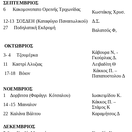
ΣΕΠΤΕΜΒΡΙΟΣ
6 Κακομονοπατο Ορεινής Τριχωνίδας
Κωστάκης Χρυσ.
12-13 ΣΟΣΔΕΗ (Καταφύγιο Παναιτωλικού)
Δ.Σ.
27 Ποδηλατική Εκδρομή
Βαλατσός Φ,
ΟΚΤΩΒΡΙΟΣ
Κάβουρα Ν, -
3- 4 Τζουμέρκα
Γκούρλιας Δ.
11 Καστρί Αλυζιας
Λειβαδίτη Θ
Κάκκος Π. –
17-18 Βόιον
Παπαποστολου Δ
ΝΟΕΜΒΡΙΟΣ
1 Δορβιτσα (Φαράγγι Κότσαλου)
Ιωακειμίδου Κ.
Κάκκος Π. –
14 -15 Μαιναλον
Στάμος Κ
22 Καλάνα Βάλτου
Καραμήτσος Δ
ΔΕΚΕΜΒΡΙΟΣ