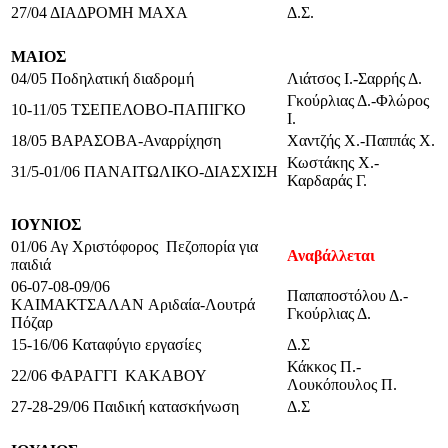
27/04 ΔΙΑΔΡΟΜΗ ΜΑΧΑ
Δ.Σ.
ΜΑΙΟΣ
04/05 Ποδηλατική διαδρομή
Λιάτσος Ι.-Σαρρής Δ.
Γκούρλιας Δ.-Φλώρος
10-11/05 ΤΣΕΠΕΛΟΒΟ-ΠΑΠΙΓΚΟ
Ι.
18/05 ΒΑΡΑΣΟΒΑ-Αναρρίχηση
Χαντζής Χ.-Παππάς Χ.
Κωστάκης Χ.-
31/5-01/06 ΠΑΝΑΙΤΩΛΙΚΟ-
ΔΙΑΣΧΙΣΗ
Καρδαράς Γ.
ΙΟΥΝΙΟΣ
01/06 Αγ Χριστόφορος
Πεζοπορία για
Αναβάλλεται
παιδιά
06-07-08-09/06
Παπαποστόλου Δ.-
ΚΑΙΜΑΚΤΣΑΛΑΝ
Αριδαία-Λουτρά
Γκούρλιας Δ.
Πόζαρ
15-16/06 Καταφύγιο εργασίες
Δ.Σ
Κάκκος Π.-
22/06 ΦΑΡΑΓΓΙ ΚΑΚΑΒΟΥ
Λουκόπουλος Π.
27-28-29/06 Παιδική κατασκήνωση
Δ.Σ