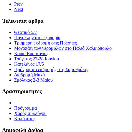
Prev
Next
Τελευταια αρθρα
Θεοτικό 5/7
Πανσεληνάτη πεζοπορία
Τριήμερη εκδρομή στις Πρέσπες
Μονοπάτι των νερόμυλων στο Παλιό Χαλκιόπουλο
Καυκί Ευρυτανίας
Ταΰγετος 27-28 Ιουνίου
Κατελάνος 17/5
Πρόγραμμα εκδρομής στη Σαμοθράκη.
Διαδρομή Μαχά
Σμόλικας 2-3 Μαΐου
Δραστηριότητες
Πρόγραμμα
Χορός συλλόγου
Κοπή πίτας
Δημοφιλή άρθρα