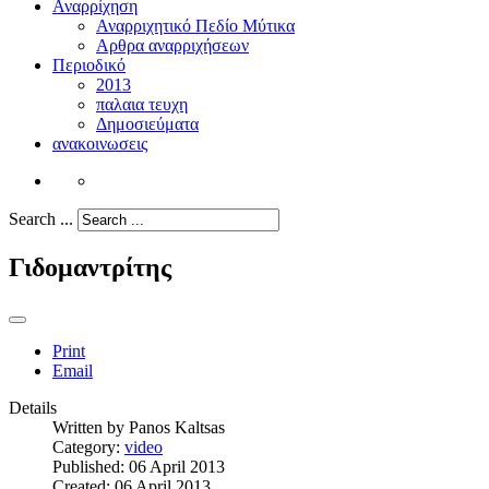
Αναρρίχηση
Αναρριχητικό Πεδίο Μύτικα
Αρθρα αναρριχήσεων
Περιοδικό
2013
παλαια τευχη
Δημοσιεύματα
ανακοινωσεις
Search ...
Γιδομαντρίτης
Print
Email
Details
Written by
Panos Kaltsas
Category:
video
Published: 06 April 2013
Created: 06 April 2013