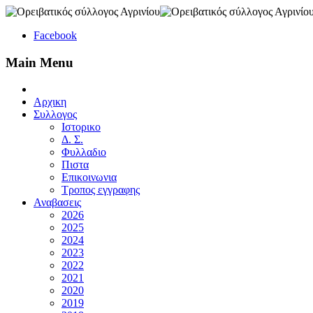
Facebook
Main Menu
Αρχικη
Συλλογος
Ιστορικο
Δ. Σ.
Φυλλαδιο
Πιστα
Επικοινωνια
Τροπος εγγραφης
Αναβασεις
2026
2025
2024
2023
2022
2021
2020
2019