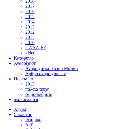
2018
2017
2016
2015
2014
2013
2012
2011
2010
ΠΑΛΑΙΕΣ
video
Καταφυγιο
Αναρρίχηση
Αναρριχητικό Πεδίο Μύτικα
Αρθρα αναρριχήσεων
Περιοδικό
2013
παλαια τευχη
Δημοσιεύματα
ανακοινωσεις
Αρχικη
Συλλογος
Ιστορικο
Δ. Σ.