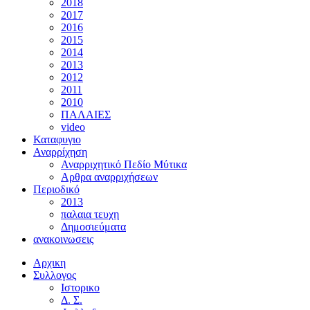
2018
2017
2016
2015
2014
2013
2012
2011
2010
ΠΑΛΑΙΕΣ
video
Καταφυγιο
Αναρρίχηση
Αναρριχητικό Πεδίο Μύτικα
Αρθρα αναρριχήσεων
Περιοδικό
2013
παλαια τευχη
Δημοσιεύματα
ανακοινωσεις
Αρχικη
Συλλογος
Ιστορικο
Δ. Σ.