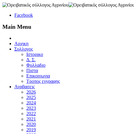
Facebook
Main Menu
Αρχικη
Συλλογος
Ιστορικο
Δ. Σ.
Φυλλαδιο
Πιστα
Επικοινωνια
Τροπος εγγραφης
Αναβασεις
2026
2025
2024
2023
2022
2021
2020
2019