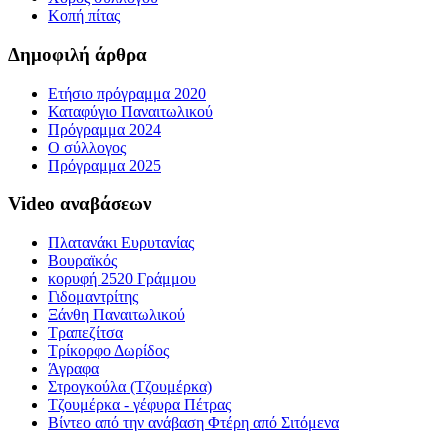
Κοπή πίτας
Δημοφιλή άρθρα
Ετήσιο πρόγραμμα 2020
Καταφύγιο Παναιτωλικού
Πρόγραμμα 2024
Ο σύλλογος
Πρόγραμμα 2025
Video αναβάσεων
Πλατανάκι Ευρυτανίας
Βουραϊκός
κορυφή 2520 Γράμμου
Γιδομαντρίτης
Ξάνθη Παναιτωλικού
Τραπεζίτσα
Τρίκορφο Δωρίδος
Άγραφα
Στρογκούλα (Τζουμέρκα)
Τζουμέρκα - γέφυρα Πέτρας
Βίντεο από την ανάβαση Φτέρη από Σιτόμενα