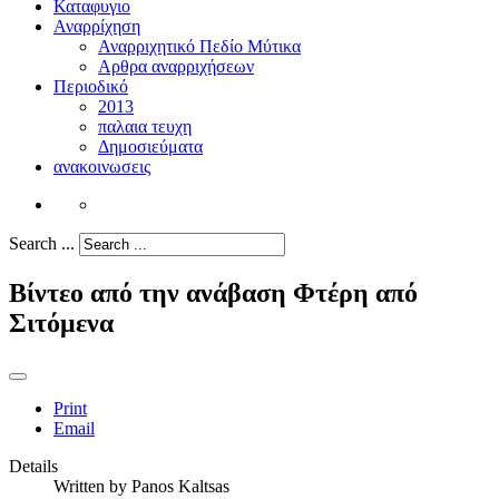
Καταφυγιο
Αναρρίχηση
Αναρριχητικό Πεδίο Μύτικα
Αρθρα αναρριχήσεων
Περιοδικό
2013
παλαια τευχη
Δημοσιεύματα
ανακοινωσεις
Search ...
Βίντεο από την ανάβαση Φτέρη από
Σιτόμενα
Print
Email
Details
Written by
Panos Kaltsas