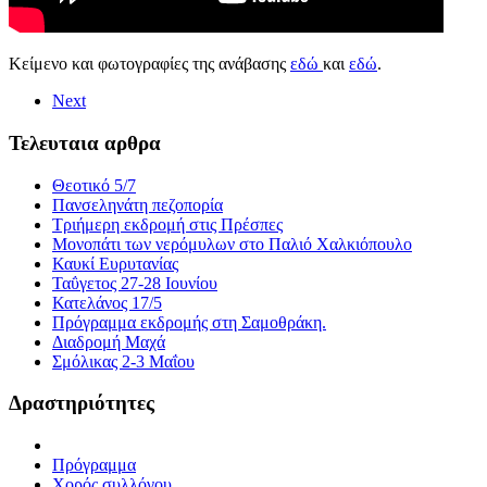
Κείμενο και φωτογραφίες της ανάβασης
εδώ
και
εδώ
.
Next
Τελευταια αρθρα
Θεοτικό 5/7
Πανσεληνάτη πεζοπορία
Τριήμερη εκδρομή στις Πρέσπες
Μονοπάτι των νερόμυλων στο Παλιό Χαλκιόπουλο
Καυκί Ευρυτανίας
Ταΰγετος 27-28 Ιουνίου
Κατελάνος 17/5
Πρόγραμμα εκδρομής στη Σαμοθράκη.
Διαδρομή Μαχά
Σμόλικας 2-3 Μαΐου
Δραστηριότητες
Πρόγραμμα
Χορός συλλόγου