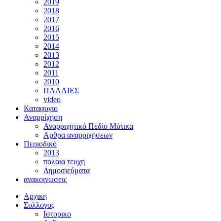
2019
2018
2017
2016
2015
2014
2013
2012
2011
2010
ΠΑΛΑΙΕΣ
video
Καταφυγιο
Αναρρίχηση
Αναρριχητικό Πεδίο Μύτικα
Αρθρα αναρριχήσεων
Περιοδικό
2013
παλαια τευχη
Δημοσιεύματα
ανακοινωσεις
Αρχικη
Συλλογος
Ιστορικο