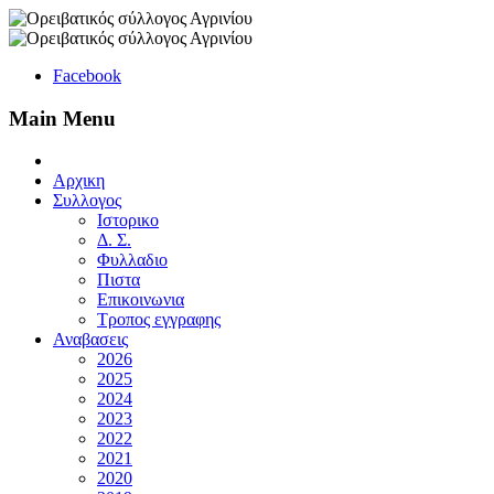
Facebook
Main Menu
Αρχικη
Συλλογος
Ιστορικο
Δ. Σ.
Φυλλαδιο
Πιστα
Επικοινωνια
Τροπος εγγραφης
Αναβασεις
2026
2025
2024
2023
2022
2021
2020