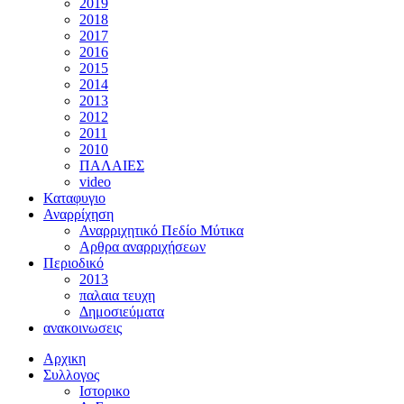
2019
2018
2017
2016
2015
2014
2013
2012
2011
2010
ΠΑΛΑΙΕΣ
video
Καταφυγιο
Αναρρίχηση
Αναρριχητικό Πεδίο Μύτικα
Αρθρα αναρριχήσεων
Περιοδικό
2013
παλαια τευχη
Δημοσιεύματα
ανακοινωσεις
Αρχικη
Συλλογος
Ιστορικο