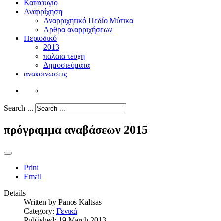
Καταφυγιο
Αναρρίχηση
Αναρριχητικό Πεδίο Μύτικα
Αρθρα αναρριχήσεων
Περιοδικό
2013
παλαια τευχη
Δημοσιεύματα
ανακοινωσεις
Search ...
πρόγραμμα αναβάσεων 2015
Print
Email
Details
Written by
Panos Kaltsas
Category:
Γενικά
Published: 19 March 2013