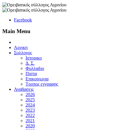
Facebook
Main Menu
Αρχικη
Συλλογος
Ιστορικο
Δ. Σ.
Φυλλαδιο
Πιστα
Επικοινωνια
Τροπος εγγραφης
Αναβασεις
2026
2025
2024
2023
2022
2021
2020