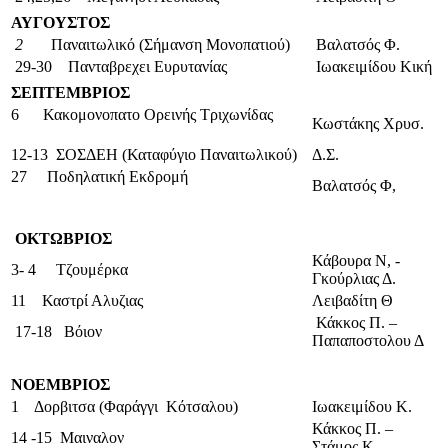
ΑΥΓΟΥΣΤΟΣ
2
Παναιτωλικό (Σήμανση Μονοπατιού)
Βαλατσός Φ.
29-30 Πανταβρεχει Ευρυτανίας
Ιωακειμίδου Κική
ΣΕΠΤΕΜΒΡΙΟΣ
6 Κακομονοπατο Ορεινής Τριχωνίδας
Κωστάκης Χρυσ.
12-13 ΣΟΣΔΕΗ (Καταφύγιο Παναιτωλικού)
Δ.Σ.
27 Ποδηλατική Εκδρομή
Βαλατσός Φ,
ΟΚΤΩΒΡΙΟΣ
Κάβουρα Ν, -
3- 4 Τζουμέρκα
Γκούρλιας Δ.
11 Καστρί Αλυζιας
Λειβαδίτη Θ
Κάκκος Π. –
17-18 Βόιον
Παπαποστολου Δ
ΝΟΕΜΒΡΙΟΣ
1 Δορβιτσα (Φαράγγι Κότσαλου)
Ιωακειμίδου Κ.
Κάκκος Π. –
14 -15 Μαιναλον
Στάμος Κ