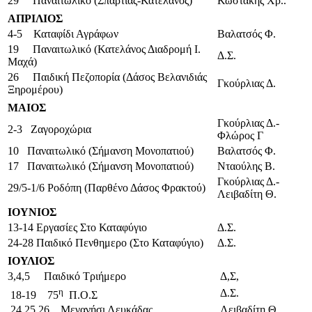
29 Παναιτωλικό (Σπαρτιάς-Κατελάνος)
Κωστάκης Χρ.
.
ΑΠΡΙΛΙΟΣ
4-5 Καταφίδι Αγράφων
Βαλατσός Φ.
19 Παναιτωλικό (Κατελάνος Διαδρομή Ι.
Δ.Σ.
Μαχά)
26 Παιδική Πεζοπορία (Δάσος Βελανιδιάς
Γκούρλιας Δ.
Ξηρομέρου)
ΜΑΙΟΣ
Γκούρλιας Δ.-
2-3 Ζαγοροχώρια
Φλώρος Γ
10 Παναιτωλικό (Σήμανση Μονοπατιού)
Βαλατσός Φ.
17 Παναιτωλικό (Σήμανση Μονοπατιού)
Νταούλης Β.
Γκούρλιας Δ.-
29/5-1/6 Ροδόπη (Παρθένο Δάσος Φρακτού)
Λειβαδίτη Θ.
ΙΟΥΝΙΟΣ
13-14 Εργασίες Στο Καταφύγιο
Δ.Σ.
24-28 Παιδικό Πενθημερο (Στο Καταφύγιο)
Δ.Σ.
ΙΟΥΛΙΟΣ
3,4,5 Παιδικό Τριήμερο
Δ,Σ,
η
Δ.Σ.
18-19 75
Π.Ο.Σ
24,25,26 Μεγανήσι Λευκάδας
Λειβαδίτη Θ