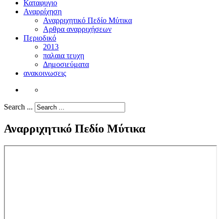
Καταφυγιο
Αναρρίχηση
Αναρριχητικό Πεδίο Μύτικα
Αρθρα αναρριχήσεων
Περιοδικό
2013
παλαια τευχη
Δημοσιεύματα
ανακοινωσεις
Search ...
Αναρριχητικό Πεδίο Μύτικα