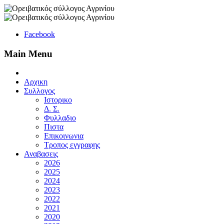
Facebook
Main Menu
Αρχικη
Συλλογος
Ιστορικο
Δ. Σ.
Φυλλαδιο
Πιστα
Επικοινωνια
Τροπος εγγραφης
Αναβασεις
2026
2025
2024
2023
2022
2021
2020