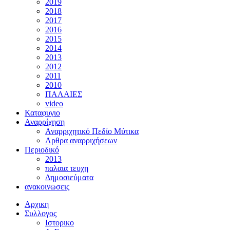
2019
2018
2017
2016
2015
2014
2013
2012
2011
2010
ΠΑΛΑΙΕΣ
video
Καταφυγιο
Αναρρίχηση
Αναρριχητικό Πεδίο Μύτικα
Αρθρα αναρριχήσεων
Περιοδικό
2013
παλαια τευχη
Δημοσιεύματα
ανακοινωσεις
Αρχικη
Συλλογος
Ιστορικο