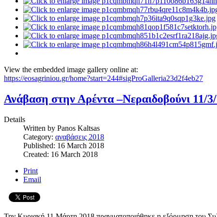
View the embedded image gallery online at:
https://eosagriniou.gr/home?start=244#sigProGalleria23d2f4eb27
Ανάβαση στην Αρέντα –Νεραιδοβούνι 11/3
Details
Written by
Panos Kaltsas
Category:
αναβάσεις 2018
Published: 16 March 2018
Created: 16 March 2018
Print
Email
Την Κυριακή 11 Μάρτη 2018 πραγματοποιήθηκε η εξόρμηση του Συλ