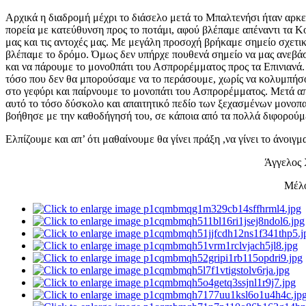
Αρχικά η διαδρομή μέχρι το διάσελο μετά το Μπαλτενήσι ήταν αρκε
πορεία με κατεύθυνση προς το ποτάμι, αφού βλέπαμε απέναντι τα Κ
μας και τις αντοχές μας. Με μεγάλη προσοχή βρήκαμε σημείο σχετικ
βλέπαμε το δρόμο. Όμως δεν υπήρχε πουθενά σημείο να μας ανεβάσε
και να πάρουμε το μονο0πάτι του Ασπρορέμματος προς τα Επινιανά. 
τόσο που δεν θα μπορούσαμε να το περάσουμε, χωρίς να κολυμπήσο
στο γεφύρι και παίρνουμε το μονοπάτι του Ασπρορέμματος. Μετά απ
αυτό το τόσο δύσκολο και απαιτητικό πεδίο των ξεχασμένων μονοπα
βοήθησε με την καθοδήγησή του, σε κάποια από τα πολλά διφορούμ
Ελπίζουμε και απ’ ότι μαθαίνουμε θα γίνει πράξη ,να γίνει το άνοι
Άγγελος Χριστοδου
Μέλος ΕΟΣ Αγρι