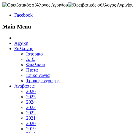
Facebook
Main Menu
Αρχικη
Συλλογος
Ιστορικο
Δ. Σ.
Φυλλαδιο
Πιστα
Επικοινωνια
Τροπος εγγραφης
Αναβασεις
2026
2025
2024
2023
2022
2021
2020
2019