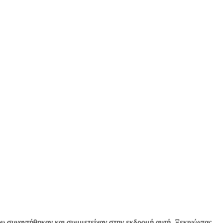
υ συναντήθηκαν και συμμετείχαν στην εκδρομή αυτή. Ξεκινώντας