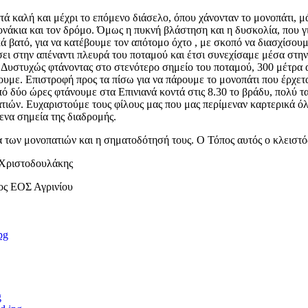
τά καλή και μέχρι το επόμενο διάσελο, όπου χάνονταν το μονοπάτι,
ονάκια και τον δρόμο. Όμως η πυκνή βλάστηση και η δυσκολία, που γ
ά βατό, για να κατέβουμε τον απότομο όχτο , με σκοπό να διασχίσουμε
ι στην απέναντι πλευρά του ποταμού και έτσι συνεχίσαμε μέσα στην
Δυστυχώς φτάνοντας στο στενότερο σημείο του ποταμού, 300 μέτρα απ
υμε. Επιστροφή προς τα πίσω για να πάρουμε το μονοπάτι που έρχετα
ό δύο ώρες φτάνουμε στα Επινιανά κοντά στις 8.30 το βράδυ, πολύ τ
τιών. Ευχαριστούμε τους φίλους μας που μας περίμεναν καρτερικά όλ
ενα σημεία της διαδρομής.
γμα των μονοπατιών και η σηματοδότησή τους. Ο Τόπος αυτός ο κλειστός
λάκης
νίου