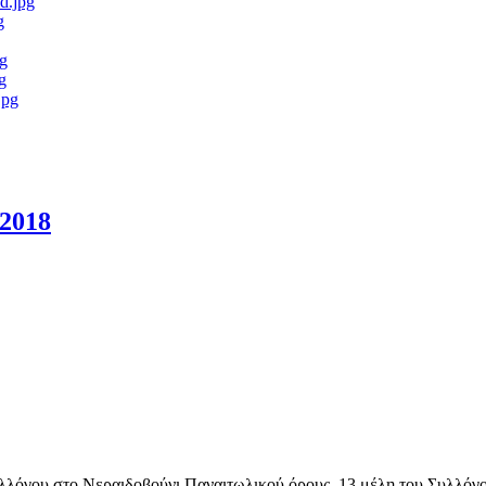
/2018
λόγου στο Νεραιδοβούνι Παναιτωλικού όρους. 13 μέλη του Συλλόγο