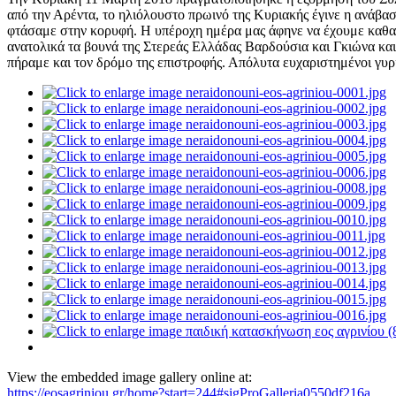
από την Αρέντα, το ηλιόλουστο πρωινό της Κυριακής έγινε η ανάβα
φτάσαμε στην κορυφή. Η υπέροχη ημέρα μας άφηνε να έχουμε καθαρ
ανατολικά τα βουνά της Στερεάς Ελλάδας Βαρδούσια και Γκιώνα κα
πήραμε και τον δρόμο της επιστροφής. Απόλυτα ευχαριστημένοι γυ
View the embedded image gallery online at:
https://eosagriniou.gr/home?start=244#sigProGalleria0550df216a