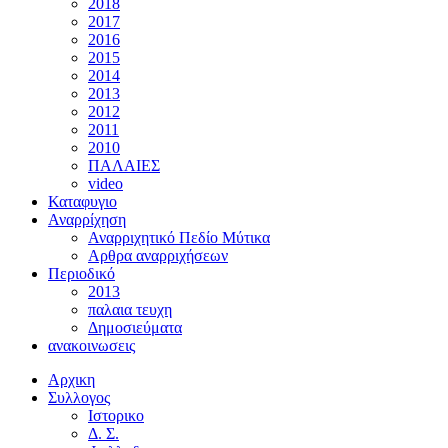
2018
2017
2016
2015
2014
2013
2012
2011
2010
ΠΑΛΑΙΕΣ
video
Καταφυγιο
Αναρρίχηση
Αναρριχητικό Πεδίο Μύτικα
Αρθρα αναρριχήσεων
Περιοδικό
2013
παλαια τευχη
Δημοσιεύματα
ανακοινωσεις
Αρχικη
Συλλογος
Ιστορικο
Δ. Σ.