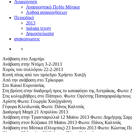
Αναρρίχηση
Αναρριχητικό Πεδίο Μύτικα
Αρθρα αναρριχήσεων
Περιοδικό
2013
παλαια τευχη
Δημοσιεύματα
ανακοινωσεις
Ανάβαση στο Λαμπίρι
Ανάβαση στην Ντόμη 3-2-2013
Χορός του συλλόγου 22-2-2013
Κοπή πίτας από τον πρόεδρο Χρήστο Χατζή
Από την ανάβαση στο Τρίκορφο
Στο Καυκί Ευρυτανίας
Στη βρύση στην διαδρομή προς το καταφύγιο της Αστράκας, Φωτο:
Στις κολυμβήθρες στο Πάπιγκο. Φωτο: Ορέστης Παπαχαραλάμπους
Αρίστη Φωτο: Γεωργία Χατζηγιάννη
Γέφυρα Κλειδωνιάς Φωτο: Πάνος Καλτσάς
Διαδρομή Μαχά 21 Απριλίου 2013
Ανάβαση στην Τριανταφυλλιά 12 Μαϊου 2013 Φωτο: Δημήτρης Σαρ
Ανάβαση στον Κόζιακα 19 Μαϊου 2013 Φωτο: Πάνος Καλτσάς
Ανάβαση στο Μύτικα (Ολυμπος) 23 Ιουνίου 2013 Φωτο: Κώστας Π