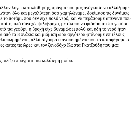
 μάλλον λόγω κατολίσθησης, πράγμα που μας ανάγκασε να αλλάξουμε
ινόταν όλο και μεγαλύτερη όσο χαμηλώναμε, δοκίμασε τις δυνάμεις
 το ποτάμι, που δεν είχε πολύ νερό, και να περάσουμε απέναντι που
 κοίτη, υπό συνεχές ψιλόβροχο, με σκοπό να φτάσουμε στο γεφύρι
ό τια γεφύρι, η βροχή είχε δυναμώσει πολύ και ήδη το νερό ήταν
ι από τα Κονάκια και μιάμιση ώρα αργότερα φτάνουμε επιτέλους
αλαιπωρημένοι , αλλά σίγουρα ικανοποιημένοι που τα καταφέραμε σ’
ες αυτές τις ώρες και τον ξενοδόχο Κώστα Γκατζούδη που μας
, αξίζει πράγματι μια καλύτερη μοίρα.