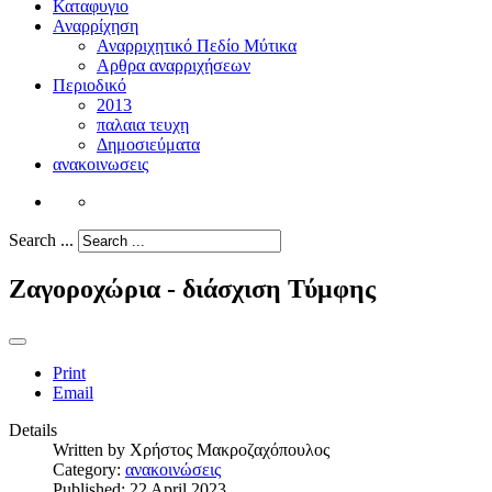
Καταφυγιο
Αναρρίχηση
Αναρριχητικό Πεδίο Μύτικα
Αρθρα αναρριχήσεων
Περιοδικό
2013
παλαια τευχη
Δημοσιεύματα
ανακοινωσεις
Search ...
Ζαγοροχώρια - διάσχιση Τύμφης
Print
Email
Details
Written by
Χρήστος Μακροζαχόπουλος
Category:
ανακοινώσεις
Published: 22 April 2023