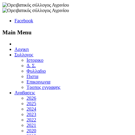
Facebook
Main Menu
Αρχικη
Συλλογος
Ιστορικο
Δ. Σ.
Φυλλαδιο
Πιστα
Επικοινωνια
Τροπος εγγραφης
Αναβασεις
2026
2025
2024
2023
2022
2021
2020