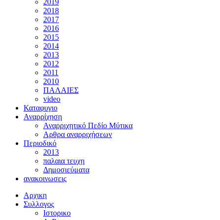
2019
2018
2017
2016
2015
2014
2013
2012
2011
2010
ΠΑΛΑΙΕΣ
video
Καταφυγιο
Αναρρίχηση
Αναρριχητικό Πεδίο Μύτικα
Αρθρα αναρριχήσεων
Περιοδικό
2013
παλαια τευχη
Δημοσιεύματα
ανακοινωσεις
Αρχικη
Συλλογος
Ιστορικο