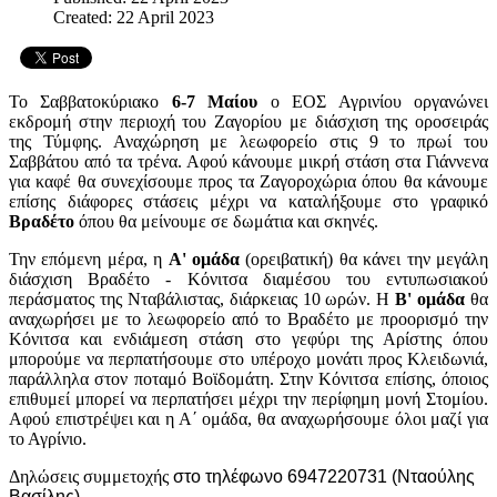
Created: 22 April 2023
Το Σαββατοκύριακο
6-7 Μαίου
ο ΕΟΣ Αγρινίου οργανώνει
εκδρομή στην περιοχή του Ζαγορίου με διάσχιση της οροσειράς
της Τύμφης. Αναχώρηση με λεωφορείο στις 9 το πρωί του
Σαββάτου από τα τρένα. Αφού κάνουμε μικρή στάση στα Γιάννενα
για καφέ θα συνεχίσουμε προς τα Ζαγοροχώρια όπου θα κάνουμε
επίσης διάφορες στάσεις μέχρι να καταλήξουμε στο γραφικό
Βραδέτο
όπου θα μείνουμε σε δωμάτια και σκηνές.
Την επόμενη μέρα, η
Α' ομάδα
(ορειβατική) θα κάνει την μεγάλη
διάσχιση Βραδέτο - Κόνιτσα διαμέσου του εντυπωσιακού
περάσματος της Νταβάλιστας, διάρκειας 10 ωρών. Η
Β' ομάδα
θα
αναχωρήσει με το λεωφορείο από το Βραδέτο με προορισμό την
Κόνιτσα και ενδιάμεση στάση στο γεφύρι της Αρίστης όπου
μπορούμε να περπατήσουμε στο υπέροχο μονάτι προς Κλειδωνιά,
παράλληλα στον ποταμό Βοϊδομάτη. Στην Κόνιτσα επίσης, όποιος
επιθυμεί μπορεί να περπατήσει μέχρι την περίφημη μονή Στομίου.
Αφού επιστρέψει και η Α΄ ομάδα, θα αναχωρήσουμε όλοι μαζί για
το Αγρίνιο.
Δηλώσεις συμμετοχής
στο τηλέφωνο 6947220731 (Νταούλης
Βασίλης).