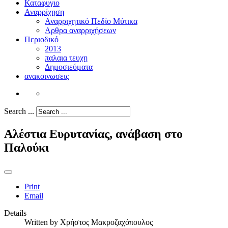
Καταφυγιο
Αναρρίχηση
Αναρριχητικό Πεδίο Μύτικα
Αρθρα αναρριχήσεων
Περιοδικό
2013
παλαια τευχη
Δημοσιεύματα
ανακοινωσεις
Search ...
Αλέστια Ευρυτανίας, ανάβαση στο
Παλούκι
Print
Email
Details
Written by
Χρήστος Μακροζαχόπουλος