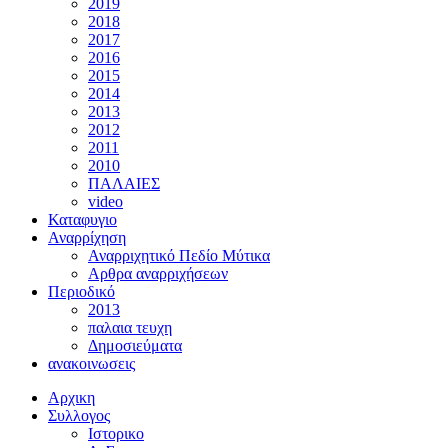
2019
2018
2017
2016
2015
2014
2013
2012
2011
2010
ΠΑΛΑΙΕΣ
video
Καταφυγιο
Αναρρίχηση
Αναρριχητικό Πεδίο Μύτικα
Αρθρα αναρριχήσεων
Περιοδικό
2013
παλαια τευχη
Δημοσιεύματα
ανακοινωσεις
Αρχικη
Συλλογος
Ιστορικο