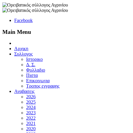
Facebook
Main Menu
Αρχικη
Συλλογος
Ιστορικο
Δ. Σ.
Φυλλαδιο
Πιστα
Επικοινωνια
Τροπος εγγραφης
Αναβασεις
2026
2025
2024
2023
2022
2021
2020