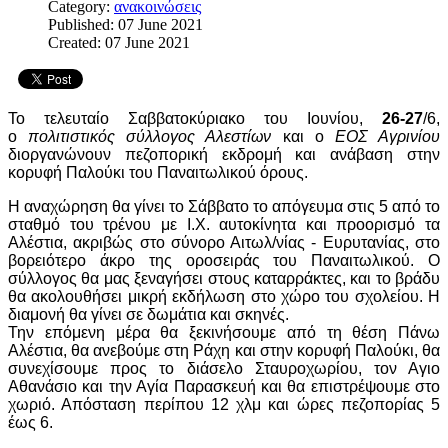
Category:
ανακοινώσεις
Published: 07 June 2021
Created: 07 June 2021
Το τελευταίο Σαββατοκύριακο του Ιουνίου,
26-27
/6,
ο
πολιτιστικός σύλλογος Αλεστίων
και ο
ΕΟΣ Αγρινίου
διοργανώνουν πεζοπορική εκδρομή και ανάβαση στην
κορυφή Παλούκι του Παναιτωλικού όρους.
Η αναχώρηση θα γίνει το Σάββατο το απόγευμα στις 5 από το
σταθμό του τρένου με Ι.Χ. αυτοκίνητα και προορισμό τα
Αλέστια, ακριβώς στο σύνορο Αιτωλ/νίας - Ευρυτανίας, στο
βορειότερο άκρο της οροσειράς του Παναιτωλικού.
Ο
σύλλογος θα μας ξεναγήσει στους καταρράκτες, και το βράδυ
θα ακολουθήσει μικρή εκδήλωση στο χώρο του σχολείου. Η
διαμονή θα γίνει σε δωμάτια και σκηνές.
Την επόμενη μέρα θα
ξεκινήσουμε από τη θέση Πάνω
Αλέστια, θα ανεβούμε στη Ράχη και στην κορυφή Παλούκι, θα
συνεχίσουμε προς το διάσελο Σταυροχωρίου, τον Αγιο
Αθανάσιο και την Αγία Παρασκευή και θα επιστρέψουμε στο
χωριό. Απόσταση περίπου 12 χλμ και ώρες πεζοπορίας 5
έως 6.