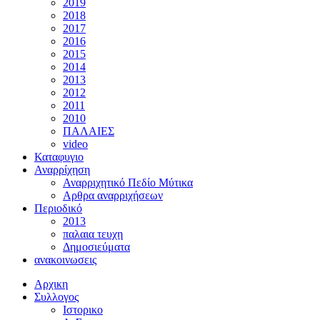
2019
2018
2017
2016
2015
2014
2013
2012
2011
2010
ΠΑΛΑΙΕΣ
video
Καταφυγιο
Αναρρίχηση
Αναρριχητικό Πεδίο Μύτικα
Αρθρα αναρριχήσεων
Περιοδικό
2013
παλαια τευχη
Δημοσιεύματα
ανακοινωσεις
Αρχικη
Συλλογος
Ιστορικο