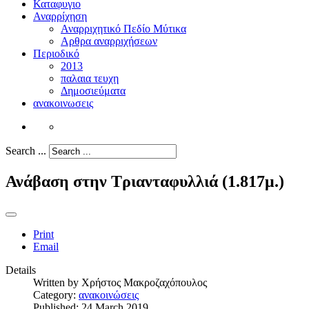
Καταφυγιο
Αναρρίχηση
Αναρριχητικό Πεδίο Μύτικα
Αρθρα αναρριχήσεων
Περιοδικό
2013
παλαια τευχη
Δημοσιεύματα
ανακοινωσεις
Search ...
Ανάβαση στην Τριανταφυλλιά (1.817μ.)
Print
Email
Details
Written by
Χρήστος Μακροζαχόπουλος
Category:
ανακοινώσεις
Published: 24 March 2019