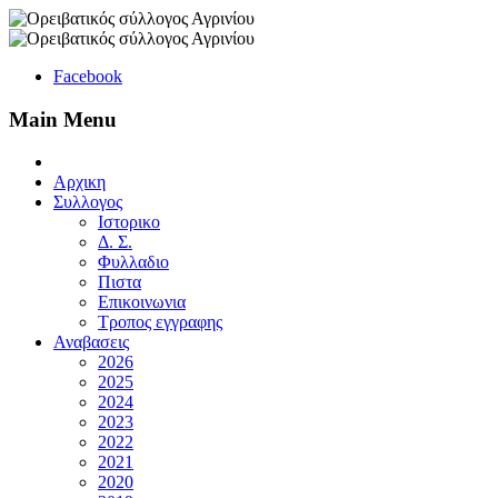
Facebook
Main Menu
Αρχικη
Συλλογος
Ιστορικο
Δ. Σ.
Φυλλαδιο
Πιστα
Επικοινωνια
Τροπος εγγραφης
Αναβασεις
2026
2025
2024
2023
2022
2021
2020