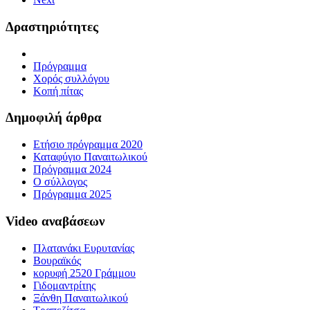
Δραστηριότητες
Πρόγραμμα
Χορός συλλόγου
Κοπή πίτας
Δημοφιλή άρθρα
Ετήσιο πρόγραμμα 2020
Καταφύγιο Παναιτωλικού
Πρόγραμμα 2024
Ο σύλλογος
Πρόγραμμα 2025
Video αναβάσεων
Πλατανάκι Ευρυτανίας
Βουραϊκός
κορυφή 2520 Γράμμου
Γιδομαντρίτης
Ξάνθη Παναιτωλικού