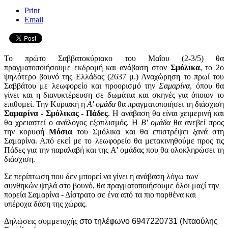
Print
Email
Το πρώτο Σαββατοκύριακο του Μαΐου (2-3/5) θα
πραγματοποιήσουμε εκδρομή και ανάβαση στον
Σμόλικα
, το 2ο
ψηλότερο βουνό της Ελλάδας (2637 μ.) Αναχώρηση το πρωί του
Σαββάτου με λεωφορείο και προορισμό την
Σαμαρίνα
, όπου θα
γίνει και η διανυκτέρευση σε δωμάτια και σκηνές για όποιον το
επιθυμεί. Την Κυριακή η
Α' ομάδα
θα πραγματοποιήσει τη διάσχιση
Σαμαρίνα - Σμόλικας - Πάδες
. Η ανάβαση θα είναι χειμερινή και
θα χρειαστεί ο ανάλογος εξοπλισμός. Η
Β' ομάδα
θα ανεβεί προς
την κορυφή
Μόσια
του Σμόλικα και θα επιστρέψει ξανά στη
Σαμαρίνα. Από εκεί με το λεωφορείο θα μετακινηθούμε προς τις
Πάδες για την παραλαβή και της Α' ομάδας που θα ολοκληρώσει τη
διάσχιση.
Σε περίπτωση που δεν μπορεί να γίνει η ανάβαση λόγω των
συνθηκών ψηλά στο βουνό, θα πραγματοποιήσουμε όλοι μαζί την
πορεία Σαμαρίνα - Δίστρατο σε ένα από τα πιο παρθένα και
υπέροχα δάση της χώρας.
Δηλώσεις συμμετοχής
στο τηλέφωνο 6947220731 (Νταούλης