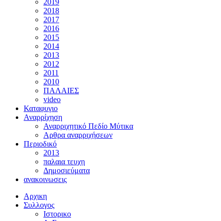
2019
2018
2017
2016
2015
2014
2013
2012
2011
2010
ΠΑΛΑΙΕΣ
video
Καταφυγιο
Αναρρίχηση
Αναρριχητικό Πεδίο Μύτικα
Αρθρα αναρριχήσεων
Περιοδικό
2013
παλαια τευχη
Δημοσιεύματα
ανακοινωσεις
Αρχικη
Συλλογος
Ιστορικο