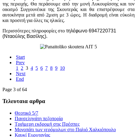
της περιοχής. Θα περάσουμε από την μονή Λυκουρίσσης και τον
οικισμό Συγγουνέικα της Σκουτεράς και θα επιστρέψουμε στα
αυτοκίνητα μετά από 2μιση με 3 ώρες. Η διαδρομή είναι εύκολη
και προσιτή για όλες τις ηλικίες.
Περισσότερες πληροφορίες στο
τηλέφωνο 6947220731
(Νταούλης Βασίλης).
Start
Prev
1
2
3
4
5
6
7
8
9
10
Next
End
Page 3 of 64
Τελευταια αρθρα
Θεοτικό 5/7
Πανσεληνάτη πεζοπορία
Τριήμερη εκδρομή στις Πρέσπες
Μονοπάτι των νερόμυλων στο Παλιό Χαλκιόπουλο
Καυκί Ευρυτανίας