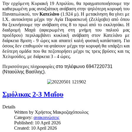
Την ερχόμενη Κυριακή 19 Απριλίου, θα πραγματοποιήσουμε την
καθιερωμένη μας ανοιξιάτικη ανάβαση στην ψηλότερη κορυφή του
Παναιτωλικού, τον
Κατελάνο
(1.924 μ). Η μετακίνηση θα γίνει με
Ι.Χ. αυτοκίνητα μέχρι την Αγία Παρασκευή (Ζελίχοβο) από όπου
θα ξεκινήσουμε την ανάβαση στις 8 το πρωί από το εκκλησάκι. Η
διαδρομή Μαχά (αφιερωμένη στη μνήμη του παλιού μας
προέδρου) περιλαμβάνει κυκλική ανάβαση στον Κατελάνο με
διάρκεια 8μιση - 9 ώρες και απαιτεί καλή φυσική κατάσταση. Για
όσους δεν επιθυμούν να φτάσουν μέχρι την κορυφή θα υπάρξει και
δεύτερη ομάδα που θα πεζοπορήσει μέχρι τις τρεις βρύσες και τις
Χελιμούδες, με διάρκεια 3 - 4 ώρες.
Περισσότερες πληροφορίες
στο τηλέφωνο 6947220731
(Νταούλης Βασίλης).
Σμόλικας 2-3 Μαΐου
Details
Written by
Χρήστος Μακροζαχόπουλος
Category:
ανακοινώσεις
Published: 10 April 2026
Created: 10 April 2026