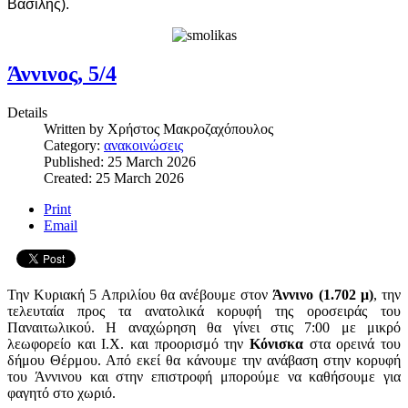
Βασίλης).
Άννινος, 5/4
Details
Written by
Χρήστος Μακροζαχόπουλος
Category:
ανακοινώσεις
Published: 25 March 2026
Created: 25 March 2026
Print
Email
Την Κυριακή 5 Απριλίου θα ανέβουμε στον
Άννινο (1.702 μ)
, την
τελευταία προς τα ανατολικά κορυφή της οροσειράς του
Παναιτωλικού. Η αναχώρηση θα γίνει στις 7:00 με μικρό
λεωφορείο και Ι.Χ. και προορισμό την
Κόνισκα
στα ορεινά του
δήμου Θέρμου. Από εκεί θα κάνουμε την ανάβαση στην κορυφή
του Άννινου και στην επιστροφή μπορούμε να καθήσουμε για
φαγητό στο χωριό.