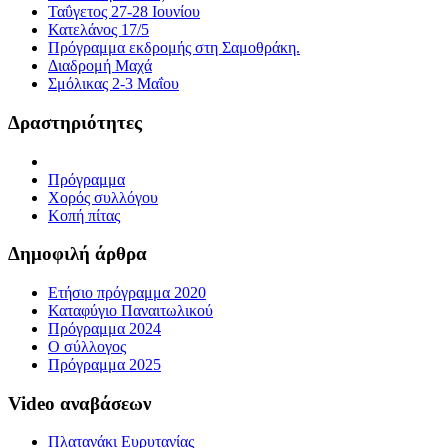
Ταΰγετος 27-28 Ιουνίου
Κατελάνος 17/5
Πρόγραμμα εκδρομής στη Σαμοθράκη.
Διαδρομή Μαχά
Σμόλικας 2-3 Μαΐου
Δραστηριότητες
Πρόγραμμα
Χορός συλλόγου
Κοπή πίτας
Δημοφιλή άρθρα
Ετήσιο πρόγραμμα 2020
Καταφύγιο Παναιτωλικού
Πρόγραμμα 2024
Ο σύλλογος
Πρόγραμμα 2025
Video αναβάσεων
Πλατανάκι Ευρυτανίας