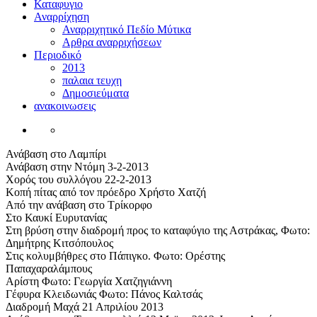
Καταφυγιο
Αναρρίχηση
Αναρριχητικό Πεδίο Μύτικα
Αρθρα αναρριχήσεων
Περιοδικό
2013
παλαια τευχη
Δημοσιεύματα
ανακοινωσεις
Ανάβαση στο Λαμπίρι
Ανάβαση στην Ντόμη 3-2-2013
Χορός του συλλόγου 22-2-2013
Κοπή πίτας από τον πρόεδρο Χρήστο Χατζή
Από την ανάβαση στο Τρίκορφο
Στο Καυκί Ευρυτανίας
Στη βρύση στην διαδρομή προς το καταφύγιο της Αστράκας, Φωτο:
Δημήτρης Κιτσόπουλος
Στις κολυμβήθρες στο Πάπιγκο. Φωτο: Ορέστης
Παπαχαραλάμπους
Αρίστη Φωτο: Γεωργία Χατζηγιάννη
Γέφυρα Κλειδωνιάς Φωτο: Πάνος Καλτσάς
Διαδρομή Μαχά 21 Απριλίου 2013