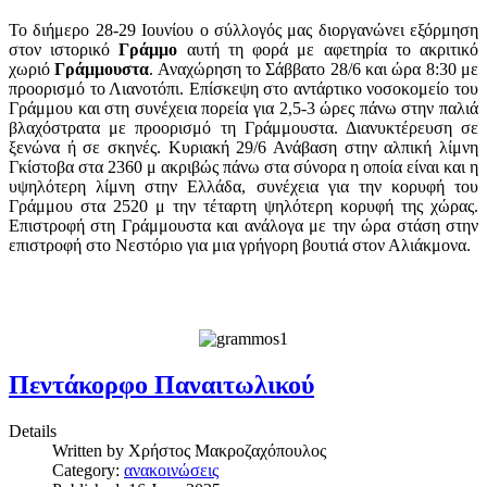
Το διήμερο 28-29 Ιουνίου ο σύλλογός μας διοργανώνει εξόρμηση
στον ιστορικό
Γράμμο
αυτή τη φορά με αφετηρία το ακριτικό
χωριό
Γράμμουστα
. Αναχώρηση το Σάββατο 28/6 και ώρα 8:30 με
προορισμό το Λιανοτόπι. Επίσκεψη στο αντάρτικο νοσοκομείο του
Γράμμου και στη συνέχεια πορεία για 2,5-3 ώρες πάνω στην παλιά
βλαχόστρατα με προορισμό τη Γράμμουστα. Διανυκτέρευση σε
ξενώνα ή σε σκηνές. Κυριακή 29/6 Ανάβαση στην αλπική λίμνη
Γκίστοβα στα 2360 μ ακριβώς πάνω στα σύνορα η οποία είναι και η
υψηλότερη λίμνη στην Ελλάδα, συνέχεια για την κορυφή του
Γράμμου στα 2520 μ την τέταρτη ψηλότερη κορυφή της χώρας.
Επιστροφή στη Γράμμουστα και ανάλογα με την ώρα στάση στην
επιστροφή στο Νεστόριο για μια γρήγορη βουτιά στον Αλιάκμονα.
Πεντάκορφο Παναιτωλικού
Details
Written by
Χρήστος Μακροζαχόπουλος
Category:
ανακοινώσεις