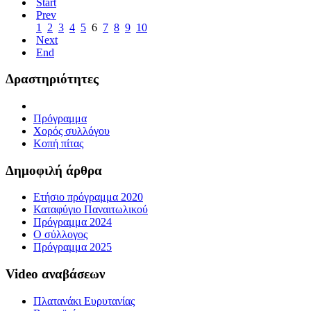
Start
Prev
1
2
3
4
5
6
7
8
9
10
Next
End
Δραστηριότητες
Πρόγραμμα
Χορός συλλόγου
Κοπή πίτας
Δημοφιλή άρθρα
Ετήσιο πρόγραμμα 2020
Καταφύγιο Παναιτωλικού
Πρόγραμμα 2024
Ο σύλλογος
Πρόγραμμα 2025
Video αναβάσεων
Πλατανάκι Ευρυτανίας