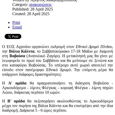
Category:
ανακοινώσεις
Published: 28 April 2025
Created: 28 April 2025
Print
Email
Ο ΕΟΣ Αγρινίου οργανώνει εκδρομή στον
Εθνικό Δρυμό Πίνδου
,
την
Βάλια Κάλντα
, το Σαββατοκύριακο 17-18 Μαΐου με διαμονή
στη
Βοβούσα
(Ανατολικό Ζαγόρι). Η μετακίνησή μας θα γίνει με
λεωφορείο το πρωί του Σαββάτου και θα μείνουμε σε ξενώνα και
στο καταφύγιο Βοβούσας. Το υπέροχο αυτό χωριό αποτελεί την
είσοδο στον πανέμορφο Εθνικό Δρυμό. Την επόμενη μέρα θα
υπάρχουν διάφορες δραστηριότητες:
Η
Α' ομάδα
θα πραγματοποιήσει τη διάσχιση Βοβούσα -
Αρκουδόρεμα - λίμνες Φλέγκας - κορυφή Φλέγκα - λίμνη πηγών
Αώου, διάρκειας περίπου 10 ωρών.
Η
Β' ομάδα
θα πεζοπορήσει ακολουθώντας το Αρκουδόρεμα
μέχρι τον πυρήνα της Βάλια Κάλντα και θα επιστρέψει από την ίδια
διαδρομή. Διάρκεια 5 - 6 ώρες περίπου.