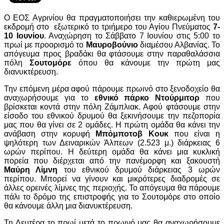
Ο ΕΟΣ Αγρινίου θα πραγματοποιήσει την καθιερωμένη του
εκδρομή στο εξωτερικό το τριήμερο του Αγίου Πνεύματος
7-
10 Ιουνίου
. Αναχώρηση το Σάββατο 7 Ιουνίου στις 5:00 το
πρωί με προορισμό το
Μαυροβούνιο
διαμέσου Αλβανίας. Το
απόγευμα προς βραδάκι θα φτάσουμε στην παραθαλάσσια
πόλη
Σουτομόρε
όπου θα κάνουμε την πρώτη μας
διανυκτέρευση.
Την επόμενη μέρα αφού πάρουμε πρωινό στο ξενοδοχείο θα
αναχωρήσουμε για το
εθνικό πάρκο Ντούρμιτορ
που
βρίσκεται κοντά στην πόλη Ζάμπλιακ. Αφού φτάσουμε στην
είσοδο του εθνικού δρυμού θα ξεκινήσουμε την πεζοπορία
μας που θα γίνει σε 2 ομάδες. Η πρώτη ομάδα θα κάνει την
ανάβαση στην κορυφή
Μπόμποτοβ Κουκ
που είναι η
ψηλότερη των Δειναρικών Άλπεων (2.523 μ.) διάρκειας 6
ωρών περίπου. Η δεύτερη ομάδα θα κάνει μια κυκλική
πορεία που διέρχεται από την πανέμορφη και ξακουστή
Μαύρη Λίμνη
του εθνικού δρυμού διάρκειας 3 ωρών
περίπου. Μπορεί να γίνουν και μικρότερες διαδρομές σε
άλλες ορεινές λίμνες της περιοχής. Το απόγευμα θα πάρουμε
πάλι το δρόμο της επιστροφής για το Σουτομόρε στο οποίο
θα κάνουμε άλλη μια διανυκτέρευση.
Τη Δευτέρα το πρωί μετά το πρωινό μας θα αναχωρήσουμε