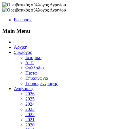
Facebook
Main Menu
Αρχικη
Συλλογος
Ιστορικο
Δ. Σ.
Φυλλαδιο
Πιστα
Επικοινωνια
Τροπος εγγραφης
Αναβασεις
2026
2025
2024
2023
2022
2021
2020