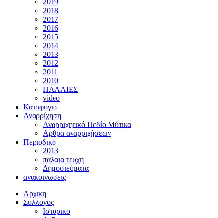
2019
2018
2017
2016
2015
2014
2013
2012
2011
2010
ΠΑΛΑΙΕΣ
video
Καταφυγιο
Αναρρίχηση
Αναρριχητικό Πεδίο Μύτικα
Αρθρα αναρριχήσεων
Περιοδικό
2013
παλαια τευχη
Δημοσιεύματα
ανακοινωσεις
Αρχικη
Συλλογος
Ιστορικο