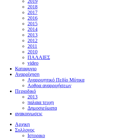
2019
2018
2017
2016
2015
2014
2013
2012
2011
2010
ΠΑΛΑΙΕΣ
video
Καταφυγιο
Αναρρίχηση
Αναρριχητικό Πεδίο Μύτικα
Αρθρα αναρριχήσεων
Περιοδικό
2013
παλαια τευχη
Δημοσιεύματα
ανακοινωσεις
Αρχικη
Συλλογος
Ιστορικο