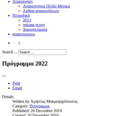
Αναρρίχηση
Αναρριχητικό Πεδίο Μύτικα
Αρθρα αναρριχήσεων
Περιοδικό
2013
παλαια τευχη
Δημοσιεύματα
ανακοινωσεις
Search ...
Πρόγραμμα 2022
Print
Email
Details
Written by
Χρήστος Μακροζαχόπουλος
Category:
Προγραμμα
Published: 20 December 2019
Created: 20 December 2019