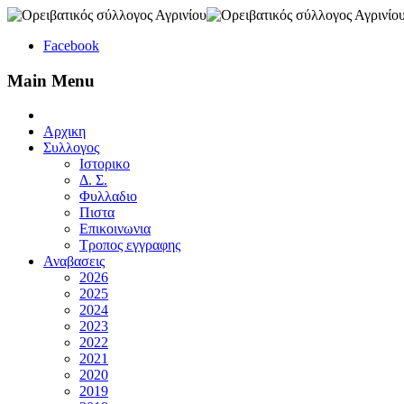
Facebook
Main Menu
Αρχικη
Συλλογος
Ιστορικο
Δ. Σ.
Φυλλαδιο
Πιστα
Επικοινωνια
Τροπος εγγραφης
Αναβασεις
2026
2025
2024
2023
2022
2021
2020
2019