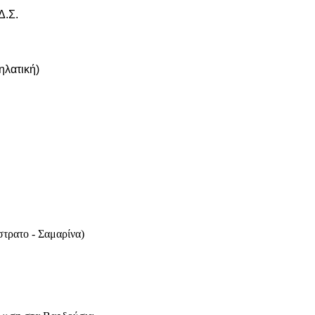
Δ.Σ.
ηλατική)
στρατο - Σαμαρίνα)