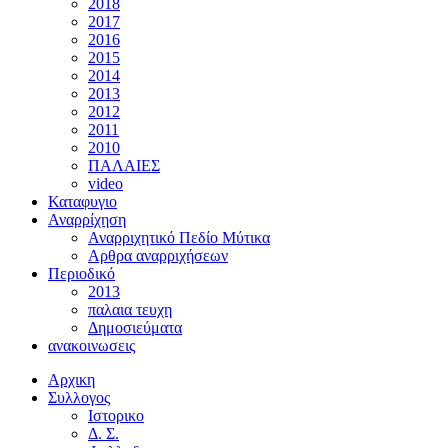
2018
2017
2016
2015
2014
2013
2012
2011
2010
ΠΑΛΑΙΕΣ
video
Καταφυγιο
Αναρρίχηση
Αναρριχητικό Πεδίο Μύτικα
Αρθρα αναρριχήσεων
Περιοδικό
2013
παλαια τευχη
Δημοσιεύματα
ανακοινωσεις
Αρχικη
Συλλογος
Ιστορικο
Δ. Σ.