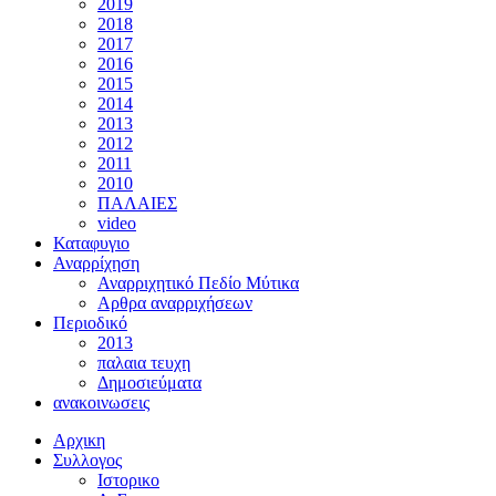
2019
2018
2017
2016
2015
2014
2013
2012
2011
2010
ΠΑΛΑΙΕΣ
video
Καταφυγιο
Αναρρίχηση
Αναρριχητικό Πεδίο Μύτικα
Αρθρα αναρριχήσεων
Περιοδικό
2013
παλαια τευχη
Δημοσιεύματα
ανακοινωσεις
Αρχικη
Συλλογος
Ιστορικο