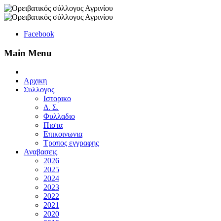
Facebook
Main Menu
Αρχικη
Συλλογος
Ιστορικο
Δ. Σ.
Φυλλαδιο
Πιστα
Επικοινωνια
Τροπος εγγραφης
Αναβασεις
2026
2025
2024
2023
2022
2021
2020