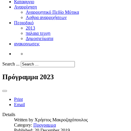
Καταφυγιο
Αναρρίχηση
Αναρριχητικό Πεδίο Μύτικα
Αρθρα αναρριχήσεων
Περιοδικό
2013
παλαια τευχη
Δημοσιεύματα
ανακοινωσεις
Search ...
Πρόγραμμα 2023
Print
Email
Details
Written by
Χρήστος Μακροζαχόπουλος
Category:
Προγραμμα
Published: 20 December 2019