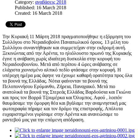
Category:
αναβάσεις 2018
Published: 16 March 2018
Created: 16 March 2018
Την Κυριακή 11 Μάρτη 2018 πραγματοποιήθηκε η εξόρμηση του
Συλλόγου στο Νεραιδοβούνι Παναιτωλικού όρους. 13 μέλη του
Συλλόγου συναντήθηκαν και συμμετείχαν στην εκδρομή αυτή.
Ξεκινώντας από την Αρέντα, το ηλιόλουστο πρωινό της Κυριακής
έγινε η ανάβαση χωρίς ιδιαίτερη δυσκολία στην κορυφή του
Νεραιδουβουνίου. Μετά από περίπου 4 ώρες ανάβασης σε
ελάχιστα χιονισμένο αλπικό πεδίο φτάσαμε στην κορυφή. Η
υπέροχη ημέρα μας άφηνε να έχουμε καθαρή ορατότητα προς όλα
τα βουνά της Ελλάδας. Νότια φαίνονταν τα βουνά της
Πελοποννήσου Ερύμανθο, Ζήρεια, Παναχαικό. Μετά πιο
ανατολικά τα βουνά της Στερεάς Ελλάδας Βαρδούσια και Γκιώνα
και προς τον Βορρά Τζουμέρκα και Όλυμπος. Αφού , λοιπόν
θαυμάσαμε την όμορφη θέα και βγάλαμε την αναμνηστική μας
φωτογραφία πήραμε και τον δρόμο της επιστροφής. Απόλυτα
ευχαριστημένοι γυρίσαμε στην Αρέντα και ανανεώσαμε το
ραντεβού μας για την επόμενη απόδραση.