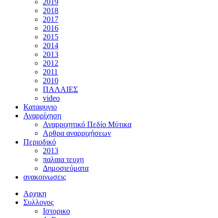
2019
2018
2017
2016
2015
2014
2013
2012
2011
2010
ΠΑΛΑΙΕΣ
video
Καταφυγιο
Αναρρίχηση
Αναρριχητικό Πεδίο Μύτικα
Αρθρα αναρριχήσεων
Περιοδικό
2013
παλαια τευχη
Δημοσιεύματα
ανακοινωσεις
Αρχικη
Συλλογος
Ιστορικο