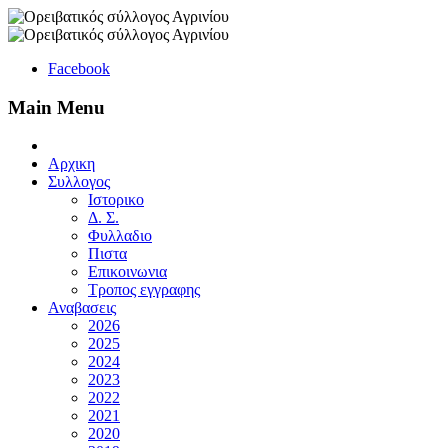
Facebook
Main Menu
Αρχικη
Συλλογος
Ιστορικο
Δ. Σ.
Φυλλαδιο
Πιστα
Επικοινωνια
Τροπος εγγραφης
Αναβασεις
2026
2025
2024
2023
2022
2021
2020