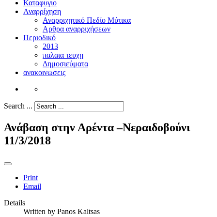
Καταφυγιο
Αναρρίχηση
Αναρριχητικό Πεδίο Μύτικα
Αρθρα αναρριχήσεων
Περιοδικό
2013
παλαια τευχη
Δημοσιεύματα
ανακοινωσεις
Search ...
Ανάβαση στην Αρέντα –Νεραιδοβούνι
11/3/2018
Print
Email
Details
Written by
Panos Kaltsas