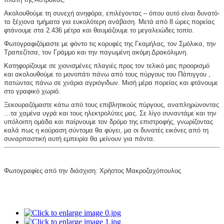
Ακολουθούμε τη συνεχή ανηφόρα, επιλέγοντας – όπου αυτό είναι δυνατό- 
τα ξέχιονα τμήματα για ευκολότερη ανάβαση. Μετά από 8 ώρες πορείας 
φτάνουμε στα 2.436 μέτρα και θαυμάζουμε το μεγαλειώδες τοπίο.
Φωτογραφιζόμαστε με φόντο τις κορυφές της Γκαμήλας, τον Σμόλικα, την 
Τραπεζίτσα, τον Γράμμο και την παγωμένη ακόμη Δρακόλιμνη.
Κατηφορίζουμε σε χιονισμένες πλαγιές προς τον τελικό μας προορισμό 
και ακολουθούμε το μονοπάτι πάνω από τους πύργους του Πάπιγγου , 
πατώντας πάνω σε χνάρια αγριόγιδων. Μισή μέρα πορείας και φτάνουμε 
στο γραφικό χωριό.
Ξεκουραζόμαστε κάτω από τους επιβλητικούς πύργους, αναπληρώνοντας 
…τα χαμένα υγρά και τους ηλεκτρολύτες μας. Σε λίγο συναντάμε και την 
υπόλοιπη ομάδα και παίρνουμε τον δρόμο της επιστροφής, γνωρίζοντας 
καλά πως η κούραση σύντομα θα φύγει, μα οι δυνατές εικόνες από τη 
συναρπαστική αυτή εμπειρία θα μείνουν για πάντα.
Φωτογραφίες από την διάσχιση: Χρήστος Μακροζαχόπουλος 
