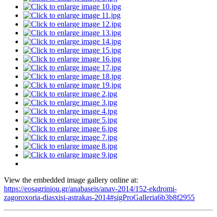
View the embedded image gallery online at:
https://eosagriniou.gr/anabaseis/anav-2014/152-ekdromi-
zagoroxoria-diasxisi-astrakas-2014#sigProGalleria6b3b8f2955