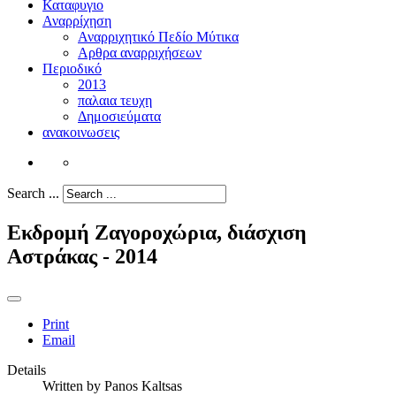
Καταφυγιο
Αναρρίχηση
Αναρριχητικό Πεδίο Μύτικα
Αρθρα αναρριχήσεων
Περιοδικό
2013
παλαια τευχη
Δημοσιεύματα
ανακοινωσεις
Search ...
Εκδρομή Ζαγοροχώρια, διάσχιση
Αστράκας - 2014
Print
Email
Details
Written by
Panos Kaltsas