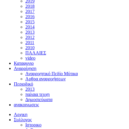
2019
2018
2017
2016
2015
2014
2013
2012
2011
2010
ΠΑΛΑΙΕΣ
video
Καταφυγιο
Αναρρίχηση
Αναρριχητικό Πεδίο Μύτικα
Αρθρα αναρριχήσεων
Περιοδικό
2013
παλαια τευχη
Δημοσιεύματα
ανακοινωσεις
Αρχικη
Συλλογος
Ιστορικο