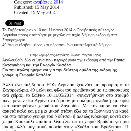
Category:
αναβάσεις 2014
Published: 15 May 2014
Created: 15 May 2014
Το Σαββατοκύριακο 10 και 11Μαϊου 2014 ο Ορειβατικός σύλλογος 
Αγρινίου πραγματοποίησε με μεγάλη επιτυχία διήμερη εκδρομή στα 
Ζαγοροχώρια.
49 άτομα έλαβαν μέρος και πέρασαν ένα καταπληκτικό διήμερο.
(Στην κορυφή της Αστράκας. Φωτο: Ρεγγίνα Καρά)
Ακολουθούν δύο κείμενα που περιγράφουν την εκδρομή από την
 Ράνια 
Κατσιγιάννη και την Γεωργία Κασόλα.
Για την πρώτη ημέρα 
και για την δεύτερη ομάδα της εκδρομής 
γράφει η Γεωργία Κασόλα:
Άλλο ένα ταξίδι του ΕΟΣ Αγρινίου ξεκινάει με προορισμό τα
Ζαγοροχώρια. 49 μέλη και φίλοι του ορειβατικού με τις αποσκευές
ανά χείρας, το Σαβ/κο 10-11/05/2014 συναντήθηκαν στο σταθμό
των τρένων στο Αγρίνιο να ζήσουν μια ακόμη μοναδική εμπειρία
στα καταπράσινα χωριά του Ζαγορίου. Με τον καιρό να είναι
αρκετά καλό και με μια μικρή στάση έξω απ τα Ιωάννινα για καφέ
και στο πέτρινο γεφύρι του Νούτσου ή αλλιώς Κόκκορη κοντά στο
χωριό Κουκούλι φτάσαμε λίγο έξω απ το χωριό Βραδέτο για μια
μικρή αλλά μαγευτική πορεία στην «Σκάλα του Βραδέτου». Η