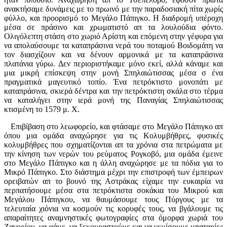
ανακτήσαμε δυνάμεις με το πρωινό με την παραδοσιακή πίτα χωρίς
φύλλο, και προορισμό το Μεγάλο Πάπιγκο. Η διαδρομή υπέροχη
μέσα σε πράσινο και χρωματιστό απ τα λουλούδια φόντο.
Ολιγόλεπτη στάση στο χωριό Αρίστη και επόμενη στην γέφυρα για
να απολαύσουμε τα καταπράσινα νερά του ποταμού Βοιδομάτη να
τον διασχίζουν και να δένουν αρμονικά με τα καταπράσινα
πλατάνια γύρω. Δεν περιοριστήκαμε μόνο εκεί, αλλά κάναμε και
μια μικρή επίσκεψη στην μονή Σπηλαιώτισσας μέσα σ ένα
πραγματικά μαγευτικό τοπίο. Ένα πετρόκτιστο μονοπάτι με
καταπράσινα, σκιερά δέντρα και την πετρόκτιστη σκάλα στο τέρμα
να καταλήγει στην ιερά μονή της Παναγίας Σπηλαιώτισσας
κτισμένη το 1579 μ. Χ.
Επιβίβαση στο λεωφορείο, και φτάσαμε στο Μεγάλο Πάπιγκο απ
όπου μια ομάδα αναχώρησε για τις Κολυμβήθρες, φυσικές
κολυμβήθρες που σχηματίζονται απ τα χρόνια στα πετρώματα με
την κίνηση των νερών του ρεύματος Ρογκοβό, μια ομάδα έμεινε
στο Μεγάλο Πάπιγκο και η άλλη αναχώρησε με τα πόδια για το
Μικρό Πάπιγκο. Στο διάστημα μέχρι την επιστροφή των έμπειρων
ορειβατών απ το βουνό της Αστράκας είχαμε την ευκαιρία να
περπατήσουμε μέσα στα πετρόκτιστα σοκάκια του Μικρού και
Μεγάλου Πάπιγκου, να θαυμάσουμε τους Πύργους με τα
τελευταία χιόνια να κοσμούν τις κορυφές τους, να βγάλουμε τις
απαραίτητες αναμνηστικές φωτογραφίες στα όμορφα χωριά του
Ζαγορίου, να φάμε, να ξεκουραστούμε και να γεμίσουμε μπαταρίες