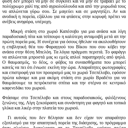
φύση δεν μπορεί να μην σε συγκινεί και να μην σε τραβάει με το
πολύχρωμο χαλί της από αγριολούλουδα και από την μυρωδιά τους
να απλώνεται γύρω σου. Σε μαγεύει και σε μαγνητίζει. Αν και
ανοδική η πορεία, εξάλλου για να φτάσεις στην κορυφή πρέπει να
ανέβεις ανηφόρα, υπέροχη.
Μικρή στάση στο χωριό Καπέσοβο για μια ανάσα και λίγη
παραδοσιακή πίτα και τσίπουρο η καλύτερη ανταμοιβή μετά απ την
πρώτη πορεία μας. Η συνέχεια για όσους ήθελαν να ακολουθήσουν
η επιβλητική θέα του Φαραγγιού του Βίκου που σου κόβει την
ανάσα στην θέση Μπελόη. Τα λόγια πράγματι περιττά. Το φαράγγι
να απλώνεται μπροστά μας κι εμείς απλοί παρατηρητές από ψηλά.
Ο θαυμασμός, το δέος, ο φόβος τα συναισθήματα που μπορεί
κανείς να πει ότι ένιωσε εκείνη την ώρα. Απαραίτητες φωτογραφίες
και επιστροφή για τον προορισμό μας το χωριό Τσεπέλοβο, εφόσον
πρώτα κάναμε και μια ακόμη στάση στο χωρίο Βραδέτο για να
θαυμάσουμε τα πετρόκτιστα σπίτια και την στέρνα σε κεντρικό
καφενεδάκι του χωριού.
Φτάσαμε στο Τσεπέλοβο και στους παραδοσιακούς, φιλόξενους
ξενώνες της. Λίγη ξεκούραση και συνάντηση για φαγητό και τοπικά
γλύκα και λικέρ στην πλατεία του χωριού.
Γι αυτούς που δεν θέλησαν και δεν είχαν τον απαραίτητο
εξοπλισμό για την απαιτητική πορεία της διάσχισης, το πρόγραμμα
ήταν πλούσιο. Αναχώρηση απ το Τσεπέλοβο, εφόσον πρώτα