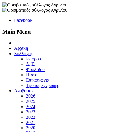
Facebook
Main Menu
Αρχικη
Συλλογος
Ιστορικο
Δ. Σ.
Φυλλαδιο
Πιστα
Επικοινωνια
Τροπος εγγραφης
Αναβασεις
2026
2025
2024
2023
2022
2021
2020