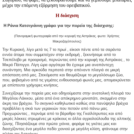
μέχρι την επόμενη εξόρμηση του ορειβατικού.
Η διάσχιση
Η Ράνια Κατσιγιάννη
γράφει για την πορεία της διάσχισης:
(Πανοραμική φωτογραφία από την κορυφή της Αστράκας. φωτο: Χρήστος 
Μακροζαχόπουλος)
Την Κυριακή, λίγο μετά τις 7 το πρωί , είκοσι πέντε από τα σαράντα 
εννέα άτομα που συμμετείχαν στην εκδρομή , ξεκινήσαμε από το 
Τσεπέλοβο με προορισμό, περνώντας από την κορυφή της Αστράκας , το 
Μικρό Πάπιγγο. Λίγη ώρα αργότερα θα έχουμε μια αναπάντεχη 
συνάντηση. Μια αρκούδα περπατά στην απέναντι πλαγιά σε μικρή 
απόσταση από μας. Στεκόμαστε και θαυμάζουμε το μεγαλόσωμο ζώο, 
που, φοβισμένο από τις γεμάτες ενθουσιασμό φωνές μας, απομακρύνεται 
με απίστευτα γρήγορες κινήσεις.
Συνεχίζουμε την πορεία μας και οδηγούμαστε στην ανατολική πλευρά του 
Μεγάλου Λάκκου, μέσα από ένα απόκρημνο μονοπάτι, σκαμμένο στην 
άκρη του βράχου. Το σκηνικό καθηλωτικό καθώς στα πανύψηλα βράχια 
προβάλλει η σκιά των γερακιών που πετούν από πάνω μας. 
Προχωρώντας , περνάμε από το βάραθρο της Γκαϊλότρυπας και από 
μικρές λάκκες στρωμένες με κρόκους κι άλλα αγριολούλουδα της αλπικής 
ζώνης. Πλησιάζουμε στα πρώτα χιόνια, φοράμε τις γκέτες μας και 
διασχίζοντας ένα μεγάλο πεδίο χιονιού με μεγάλη κλίση, φτάνουμε στην 
πλάτη της Αστράκας.