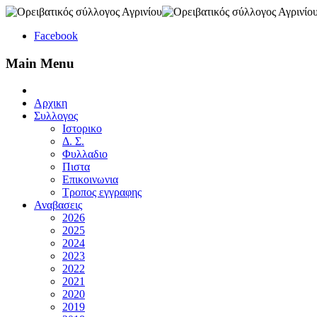
Facebook
Main Menu
Αρχικη
Συλλογος
Ιστορικο
Δ. Σ.
Φυλλαδιο
Πιστα
Επικοινωνια
Τροπος εγγραφης
Αναβασεις
2026
2025
2024
2023
2022
2021
2020
2019