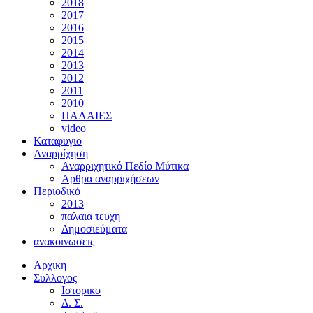
2018
2017
2016
2015
2014
2013
2012
2011
2010
ΠΑΛΑΙΕΣ
video
Καταφυγιο
Αναρρίχηση
Αναρριχητικό Πεδίο Μύτικα
Αρθρα αναρριχήσεων
Περιοδικό
2013
παλαια τευχη
Δημοσιεύματα
ανακοινωσεις
Αρχικη
Συλλογος
Ιστορικο
Δ. Σ.