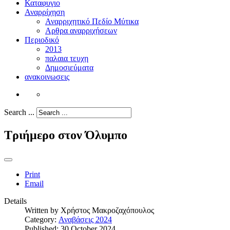
Καταφυγιο
Αναρρίχηση
Αναρριχητικό Πεδίο Μύτικα
Αρθρα αναρριχήσεων
Περιοδικό
2013
παλαια τευχη
Δημοσιεύματα
ανακοινωσεις
Search ...
Τριήμερο στον Όλυμπο
Print
Email
Details
Written by
Χρήστος Μακροζαχόπουλος
Category:
Αναβάσεις 2024
Published: 30 October 2024