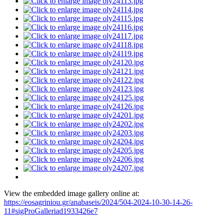
View the embedded image gallery online at:
https://eosagriniou.gr/anabaseis/2024/504-2024-10-30-14-26-
11#sigProGalleriad1933426e7