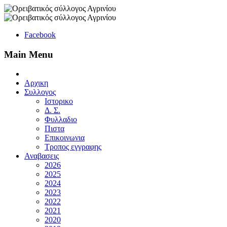
Facebook
Main Menu
Αρχικη
Συλλογος
Ιστορικο
Δ. Σ.
Φυλλαδιο
Πιστα
Επικοινωνια
Τροπος εγγραφης
Αναβασεις
2026
2025
2024
2023
2022
2021
2020