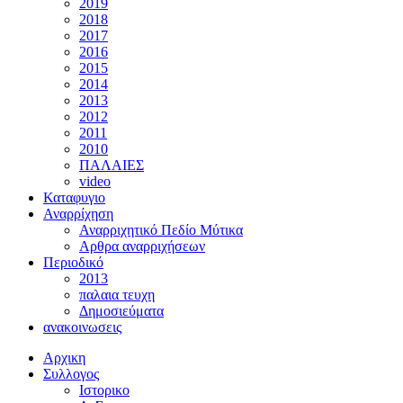
2019
2018
2017
2016
2015
2014
2013
2012
2011
2010
ΠΑΛΑΙΕΣ
video
Καταφυγιο
Αναρρίχηση
Αναρριχητικό Πεδίο Μύτικα
Αρθρα αναρριχήσεων
Περιοδικό
2013
παλαια τευχη
Δημοσιεύματα
ανακοινωσεις
Αρχικη
Συλλογος
Ιστορικο