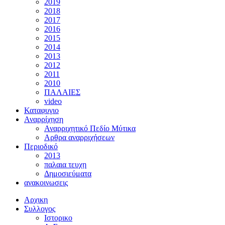
2019
2018
2017
2016
2015
2014
2013
2012
2011
2010
ΠΑΛΑΙΕΣ
video
Καταφυγιο
Αναρρίχηση
Αναρριχητικό Πεδίο Μύτικα
Αρθρα αναρριχήσεων
Περιοδικό
2013
παλαια τευχη
Δημοσιεύματα
ανακοινωσεις
Αρχικη
Συλλογος
Ιστορικο