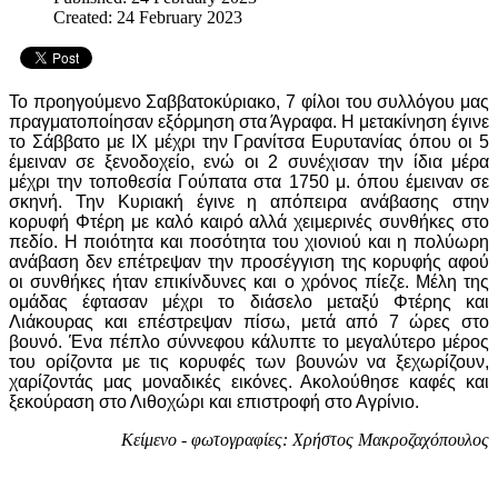
Created: 24 February 2023
Το προηγούμενο Σαββατοκύριακο, 7 φίλοι του συλλόγου μας
πραγματοποίησαν εξόρμηση στα Άγραφα. Η μετακίνηση έγινε
το Σάββατο με ΙΧ μέχρι την Γρανίτσα Ευρυτανίας όπου οι 5
έμειναν σε ξενοδοχείο, ενώ οι 2 συνέχισαν την ίδια μέρα
μέχρι την τοποθεσία Γούπατα στα 1750 μ. όπου έμειναν σε
σκηνή. Την Κυριακή έγινε η απόπειρα ανάβασης στην
κορυφή Φτέρη με καλό καιρό αλλά χειμερινές συνθήκες στο
πεδίο. Η ποιότητα και ποσότητα του χιονιού και η πολύωρη
ανάβαση δεν επέτρεψαν την προσέγγιση της κορυφής αφού
οι συνθήκες ήταν επικίνδυνες και ο χρόνος πίεζε. Μέλη της
ομάδας έφτασαν μέχρι το διάσελο μεταξύ Φτέρης και
Λιάκουρας και επέστρεψαν πίσω, μετά από 7 ώρες στο
βουνό. Ένα πέπλο σύννεφου κάλυπτε το μεγαλύτερο μέρος
του ορίζοντα με τις κορυφές των βουνών να ξεχωρίζουν,
χαρίζοντάς μας μοναδικές εικόνες. Ακολούθησε καφές και
ξεκούραση στο Λιθοχώρι και επιστροφή στο Αγρίνιο.
Κείμενο - φωτογραφίες: Χρήστος Μακροζαχόπουλος