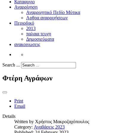
Καταφυγιο
Αναρρίχηση
Αναρριχητικό Πεδίο Μύτικα
Αρθρα αναρριχήσεων
Περιοδικό
2013
παλαια τευχη
Δημοσιεύματα
ανακοινωσεις
Search ...
Φτέρη Αγράφων
Print
Email
Details
Written by
Χρήστος Μακροζαχόπουλος
Category:
Αναβάσεις 2023
Published: 24 February 2023