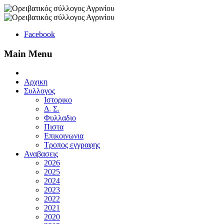
Facebook
Main Menu
Αρχικη
Συλλογος
Ιστορικο
Δ. Σ.
Φυλλαδιο
Πιστα
Επικοινωνια
Τροπος εγγραφης
Αναβασεις
2026
2025
2024
2023
2022
2021
2020