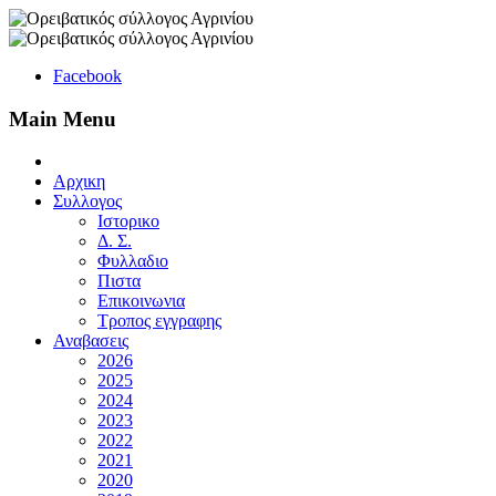
Facebook
Main Menu
Αρχικη
Συλλογος
Ιστορικο
Δ. Σ.
Φυλλαδιο
Πιστα
Επικοινωνια
Τροπος εγγραφης
Αναβασεις
2026
2025
2024
2023
2022
2021
2020