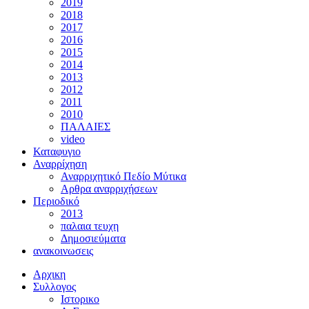
2019
2018
2017
2016
2015
2014
2013
2012
2011
2010
ΠΑΛΑΙΕΣ
video
Καταφυγιο
Αναρρίχηση
Αναρριχητικό Πεδίο Μύτικα
Αρθρα αναρριχήσεων
Περιοδικό
2013
παλαια τευχη
Δημοσιεύματα
ανακοινωσεις
Αρχικη
Συλλογος
Ιστορικο