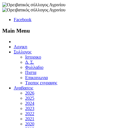
Facebook
Main Menu
Αρχικη
Συλλογος
Ιστορικο
Δ. Σ.
Φυλλαδιο
Πιστα
Επικοινωνια
Τροπος εγγραφης
Αναβασεις
2026
2025
2024
2023
2022
2021
2020