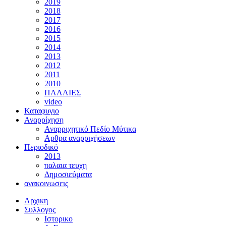
2019
2018
2017
2016
2015
2014
2013
2012
2011
2010
ΠΑΛΑΙΕΣ
video
Καταφυγιο
Αναρρίχηση
Αναρριχητικό Πεδίο Μύτικα
Αρθρα αναρριχήσεων
Περιοδικό
2013
παλαια τευχη
Δημοσιεύματα
ανακοινωσεις
Αρχικη
Συλλογος
Ιστορικο