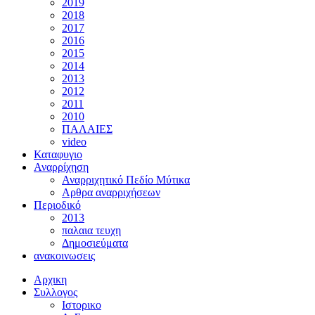
2019
2018
2017
2016
2015
2014
2013
2012
2011
2010
ΠΑΛΑΙΕΣ
video
Καταφυγιο
Αναρρίχηση
Αναρριχητικό Πεδίο Μύτικα
Αρθρα αναρριχήσεων
Περιοδικό
2013
παλαια τευχη
Δημοσιεύματα
ανακοινωσεις
Αρχικη
Συλλογος
Ιστορικο