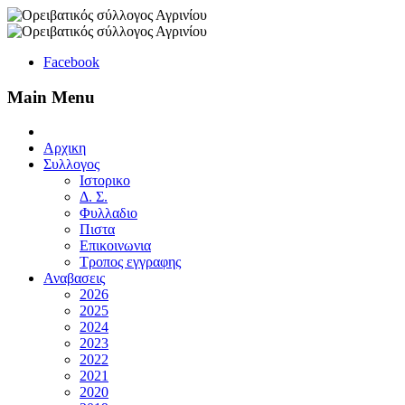
Facebook
Main Menu
Αρχικη
Συλλογος
Ιστορικο
Δ. Σ.
Φυλλαδιο
Πιστα
Επικοινωνια
Τροπος εγγραφης
Αναβασεις
2026
2025
2024
2023
2022
2021
2020