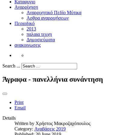
Καταφυγιο
Αναρρίχηση
Αναρριχητικό Πεδίο Μύτικα
Αρθρα αναρριχήσεων
Περιοδικό
2013
παλαια τευχη
Δημοσιεύματα
ανακοινωσεις
Search ...
Άγραφα - πανελλήνια συνάντηση
Print
Email
Details
Written by
Χρήστος Μακροζαχόπουλος
Category:
Αναβάσεις 2019
Published: 20 June 2019